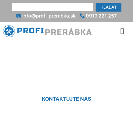
HĽADAŤ
info@profi-prerabka.sk
0919 221 257
Vidiecky dom -
rekonštrukcia Mierovo
KONTAKTUJTE NÁS