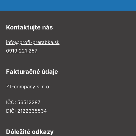
Kontaktujte nás
info@profi-prerabka.sk
0919 221 257
Fakturačné údaje
ZT-company s. r. o.
IČO: 56512287
DIČ: 2122335534
Dôležité odkazy