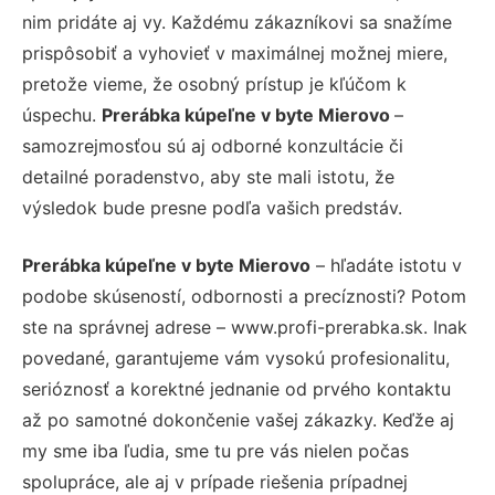
nim pridáte aj vy. Každému zákazníkovi sa snažíme
prispôsobiť a vyhovieť v maximálnej možnej miere,
pretože vieme, že osobný prístup je kľúčom k
úspechu.
Prerábka kúpeľne v byte Mierovo
–
samozrejmosťou sú aj odborné konzultácie či
detailné poradenstvo, aby ste mali istotu, že
výsledok bude presne podľa vašich predstáv.
Prerábka kúpeľne v byte Mierovo
– hľadáte istotu v
podobe skúseností, odbornosti a precíznosti? Potom
ste na správnej adrese – www.profi-prerabka.sk. Inak
povedané, garantujeme vám vysokú profesionalitu,
serióznosť a korektné jednanie od prvého kontaktu
až po samotné dokončenie vašej zákazky. Keďže aj
my sme iba ľudia, sme tu pre vás nielen počas
spolupráce, ale aj v prípade riešenia prípadnej