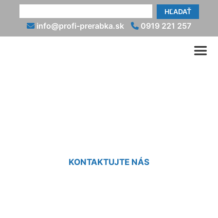
HĽADAŤ
info@profi-prerabka.sk
0919 221 257
Prerábanie kúpeľne v byte
Mierovo
KONTAKTUJTE NÁS