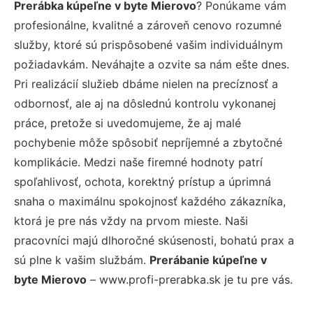
Prerábka kúpeľne v byte Mierovo
? Ponúkame vám
profesionálne, kvalitné a zároveň cenovo rozumné
služby, ktoré sú prispôsobené vašim individuálnym
požiadavkám. Neváhajte a ozvite sa nám ešte dnes.
Pri realizácií služieb dbáme nielen na precíznosť a
odbornosť, ale aj na dôslednú kontrolu vykonanej
práce, pretože si uvedomujeme, že aj malé
pochybenie môže spôsobiť nepríjemné a zbytočné
komplikácie. Medzi naše firemné hodnoty patrí
spoľahlivosť, ochota, korektný prístup a úprimná
snaha o maximálnu spokojnosť každého zákazníka,
ktorá je pre nás vždy na prvom mieste. Naši
pracovníci majú dlhoročné skúsenosti, bohatú prax a
sú plne k vašim službám.
Prerábanie kúpeľne v
byte Mierovo
– www.profi-prerabka.sk je tu pre vás.