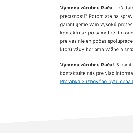
Výmena zárubne Rača
– hľadát
precíznosti? Potom ste na správ
garantujeme vám vysokú profesio
kontaktu až po samotné dokonče
pre vás nielen počas spolupráce,
ktorú vždy berieme vážne a snaží
Výmena zárubne Rača
? S nami
kontaktujte nás pre viac informác
Prerábka 2 izbového bytu cena