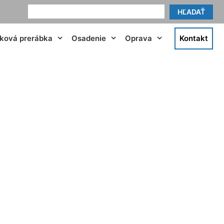
HĽADAŤ
tková prerábka
Osadenie
Oprava
Kontakt
Rača