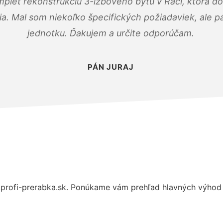
mplet rekonštrukciu 3-izbového bytu v Rači, ktorá d
. Mal som niekoľko špecifických požiadaviek, ale pán
jednotku. Ďakujem a určite odporúčam.
PÁN JURAJ
profi-prerabka.sk. Ponúkame vám prehľad hlavných výhod a