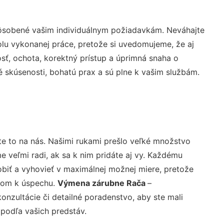
pôsobené vašim individuálnym požiadavkám. Neváhajte
rolu vykonanej práce, pretože si uvedomujeme, že aj
ť, ochota, korektný prístup a úprimná snaha o
 skúsenosti, bohatú prax a sú plne k vašim službám.
te to na nás. Našimi rukami prešlo veľké množstvo
veľmi radi, ak sa k nim pridáte aj vy. Každému
biť a vyhovieť v maximálnej možnej miere, pretože
účom k úspechu.
Výmena zárubne Rača
–
nzultácie či detailné poradenstvo, aby ste mali
 podľa vašich predstáv.