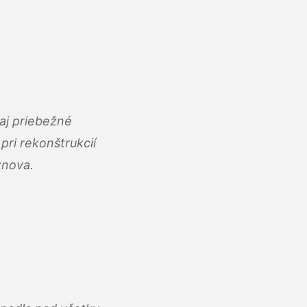
aj priebežné
ri rekonštrukcií
znova.