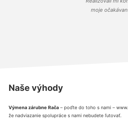
Realizovali mi ko
moje očakávania
Naše výhody
Výmena zárubne Rača
– poďte do toho s nami – www.
že nadviazanie spolupráce s nami nebudete ľutovať.