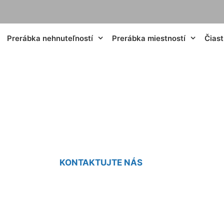
Prerábka nehnuteľností
Prerábka miestností
Čias
na zárubne cena 
KONTAKTUJTE NÁS