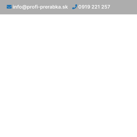
info@profi-prerabka.sk
0919 221 257
Výme