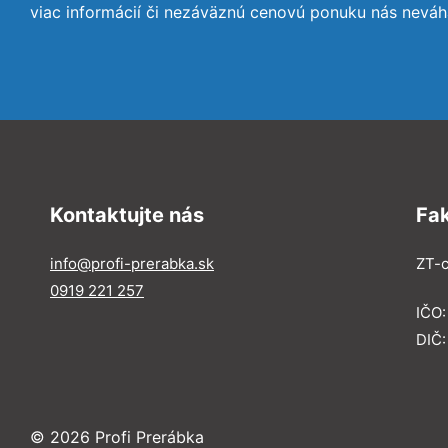
viac informácií či nezáväznú cenovú ponuku nás neváh
Kontaktujte nás
Fa
info@profi-prerabka.sk
ZT-c
0919 221 257
IČO:
DIČ
© 2026 Profi Prerábka