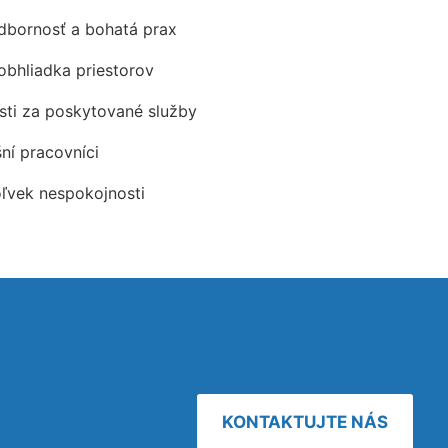
odbornosť a bohatá prax
obhliadka priestorov
ti za poskytované služby
šní pracovníci
oľvek nespokojnosti
KONTAKTUJTE NÁS