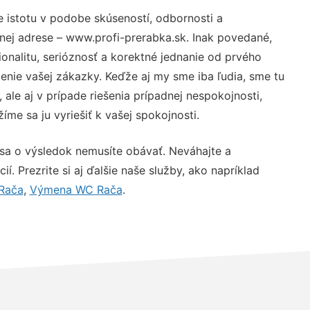
e istotu v podobe skúseností, odbornosti a
nej adrese – www.profi-prerabka.sk. Inak povedané,
nalitu, serióznosť a korektné jednanie od prvého
nie vašej zákazky. Keďže aj my sme iba ľudia, sme tu
 ale aj v prípade riešenia prípadnej nespokojnosti,
me sa ju vyriešiť k vašej spokojnosti.
 sa o výsledok nemusíte obávať. Neváhajte a
ií. Prezrite si aj ďalšie naše služby, ako napríklad
 Rača
,
Výmena WC Rača
.