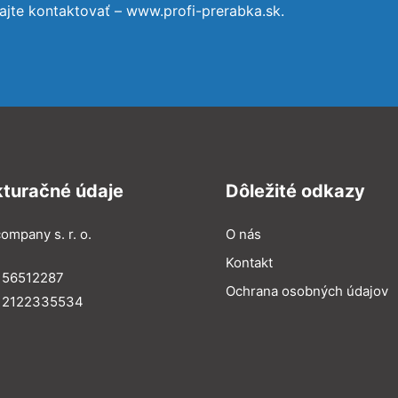
ajte kontaktovať – www.profi-prerabka.sk.
kturačné údaje
Dôležité odkazy
ompany s. r. o.
O nás
Kontakt
 56512287
Ochrana osobných údajov
: 2122335534