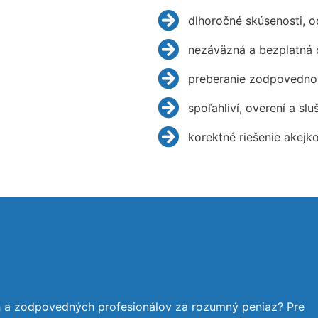
dlhoročné skúsenosti, 
nezáväzná a bezplatná 
preberanie zodpovednos
spoľahliví, overení a slu
korektné riešenie akejk
h a zodpovedných profesionálov za rozumný peniaz? Pre