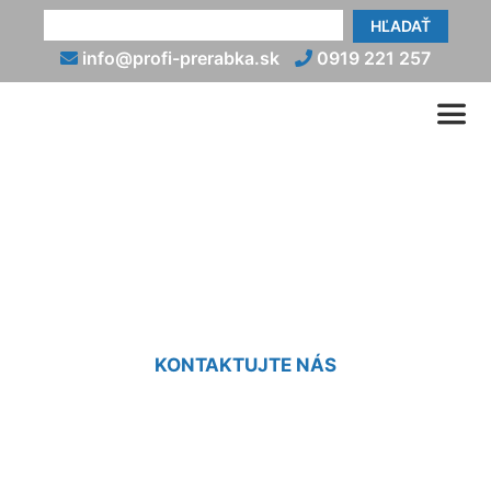
HĽADAŤ
info@profi-prerabka.sk
0919 221 257
Výmena zárubne cena
Hainburg an der Donau
KONTAKTUJTE NÁS