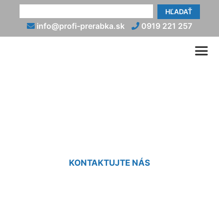
HĽADAŤ
info@profi-prerabka.sk
0919 221 257
Výmena strechy na starom
dome Nová Dedinka
KONTAKTUJTE NÁS