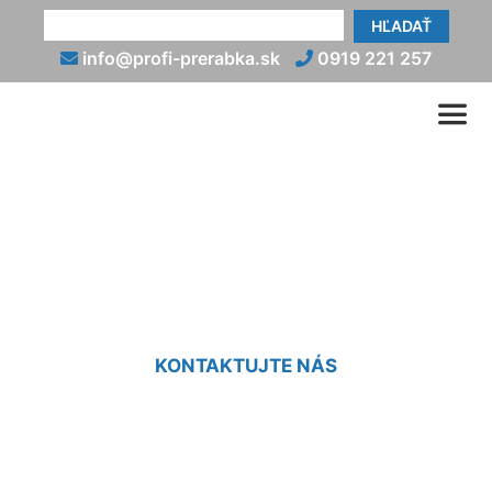
HĽADAŤ
info@profi-prerabka.sk
0919 221 257
Rekonštrukcia rodinného
domu Koliba
KONTAKTUJTE NÁS