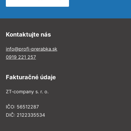
Kontaktujte nás
info@profi-prerabka.sk
0919 221 257
Fakturačné údaje
ZT-company s. r. o.
IČO: 56512287
DIČ: 2122335534