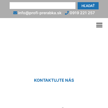
HĽADAŤ
info@profi-prerabka.sk
0919 221 257
Vidiecky dom -
rekonštrukcia Šamorín
KONTAKTUJTE NÁS