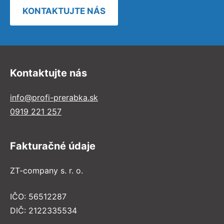
KONTAKTUJTE NÁS
Kontaktujte nás
info@profi-prerabka.sk
0919 221 257
Fakturačné údaje
ZT-company s. r. o.
IČO: 56512287
DIČ: 2122335534