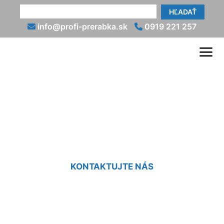
HĽADAŤ
info@profi-prerabka.sk
0919 221 257
Renovácia strechy cena
Vlky
KONTAKTUJTE NÁS