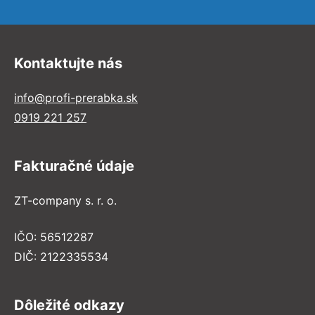
Kontaktujte nás
info@profi-prerabka.sk
0919 221 257
Fakturačné údaje
ZT-company s. r. o.
IČO: 56512287
DIČ: 2122335534
Dôležité odkazy