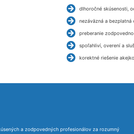
dlhoročné skúsenosti, 
nezáväzná a bezplatná 
preberanie zodpovednos
spoľahliví, overení a slu
korektné riešenie akejk
skúsených a zodpovedných profesionálov za rozumný