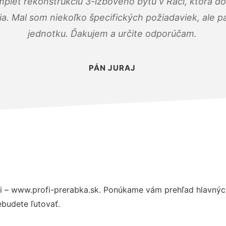
mplet rekonštrukciu 3-izbového bytu v Rači, ktorá d
. Mal som niekoľko špecifických požiadaviek, ale pán
jednotku. Ďakujem a určite odporúčam.
PÁN JURAJ
 – www.profi-prerabka.sk. Ponúkame vám prehľad hlavných
budete ľutovať.