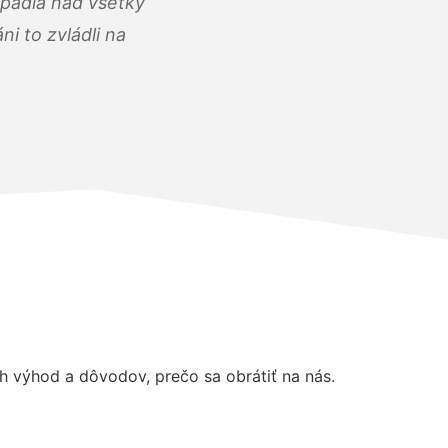
opadla nad všetky
i to zvládli na
 výhod a dôvodov, prečo sa obrátiť na nás.