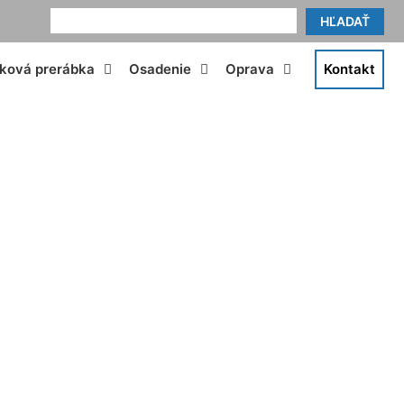
HĽADAŤ
tková prerábka
Osadenie
Oprava
Kontakt
ndsheim