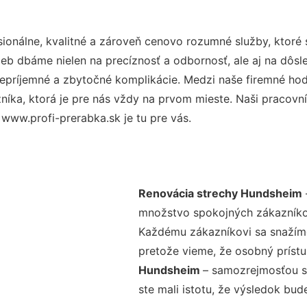
onálne, kvalitné a zároveň cenovo rozumné služby, ktoré
užieb dbáme nielen na precíznosť a odbornosť, ale aj na dôs
ríjemné a zbytočné komplikácie. Medzi naše firemné hodno
ka, ktorá je pre nás vždy na prvom mieste. Naši pracovníc
www.profi-prerabka.sk je tu pre vás.
Renovácia strechy Hundsheim
množstvo spokojných zákazníkov 
Každému zákazníkovi sa snažíme
pretože vieme, že osobný príst
Hundsheim
– samozrejmosťou sú
ste mali istotu, že výsledok bud