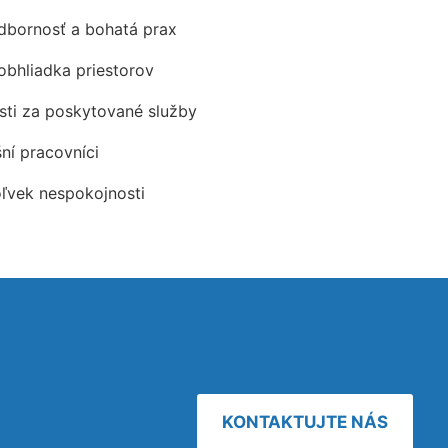
odbornosť a bohatá prax
obhliadka priestorov
ti za poskytované služby
šní pracovníci
oľvek nespokojnosti
KONTAKTUJTE NÁS