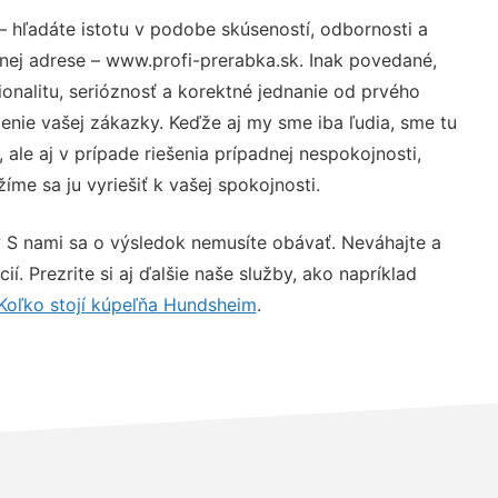
– hľadáte istotu v podobe skúseností, odbornosti a
nej adrese – www.profi-prerabka.sk. Inak povedané,
nalitu, serióznosť a korektné jednanie od prvého
nie vašej zákazky. Keďže aj my sme iba ľudia, sme tu
 ale aj v prípade riešenia prípadnej nespokojnosti,
me sa ju vyriešiť k vašej spokojnosti.
? S nami sa o výsledok nemusíte obávať. Neváhajte a
ií. Prezrite si aj ďalšie naše služby, ako napríklad
Koľko stojí kúpeľňa Hundsheim
.