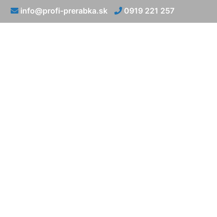
info@profi-prerabka.sk
0919 221 257
Renováci