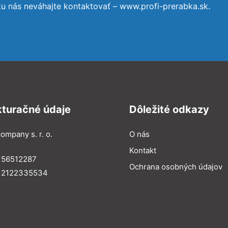
ku nás neváhajte kontaktovať – www.profi-prerabka.sk.
kturačné údaje
Dôležité odkazy
ompany s. r. o.
O nás
Kontakt
 56512287
Ochrana osobných údajov
: 2122335534