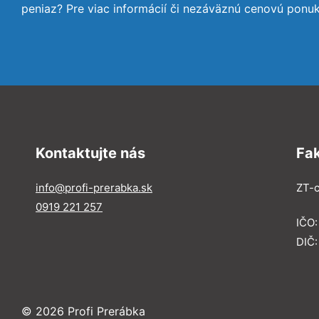
peniaz? Pre viac informácií či nezáväznú cenovú ponu
Kontaktujte nás
Fa
info@profi-prerabka.sk
ZT-c
0919 221 257
IČO:
DIČ
© 2026 Profi Prerábka