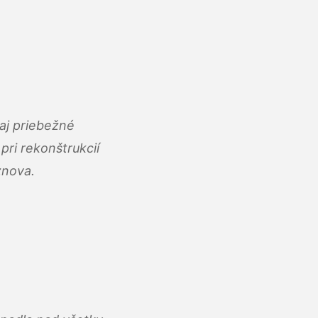
aj priebežné
ri rekonštrukcií
znova.