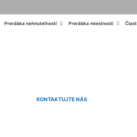
Prerábka nehnuteľností
Prerábka miestností
Čias
a strechy cena Hu
KONTAKTUJTE NÁS