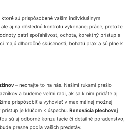
 ktoré sú prispôsobené vašim individuálnym
 ale aj na dôslednú kontrolu vykonanej práce, pretože
noty patrí spoľahlivosť, ochota, korektný prístup a
i majú dlhoročné skúsenosti, bohatú prax a sú plne k
užinov
– nechajte to na nás. Našimi rukami prešlo
níkov a budeme veľmi radi, ak sa k nim pridáte aj
žíme prispôsobiť a vyhovieť v maximálnej možnej
 prístup je kľúčom k úspechu.
Renovácia plechovej
ou sú aj odborné konzultácie či detailné poradenstvo,
 bude presne podľa vašich predstáv.