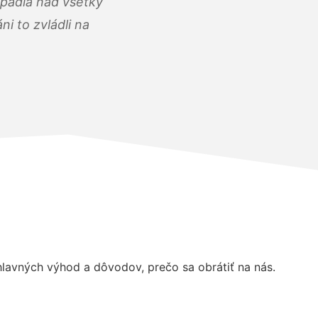
opadla nad všetky
i to zvládli na
avných výhod a dôvodov, prečo sa obrátiť na nás.