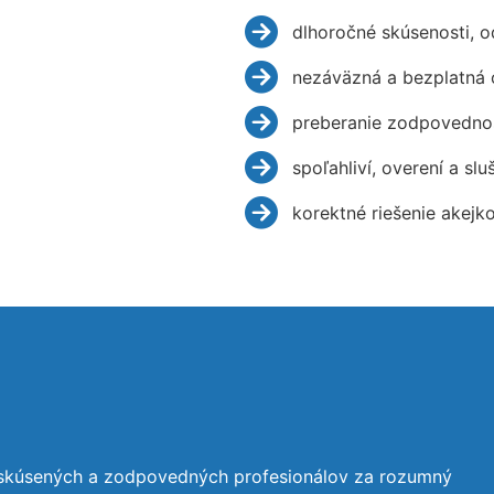
dlhoročné skúsenosti, 
nezáväzná a bezplatná 
preberanie zodpovednos
spoľahliví, overení a slu
korektné riešenie akejk
 skúsených a zodpovedných profesionálov za rozumný