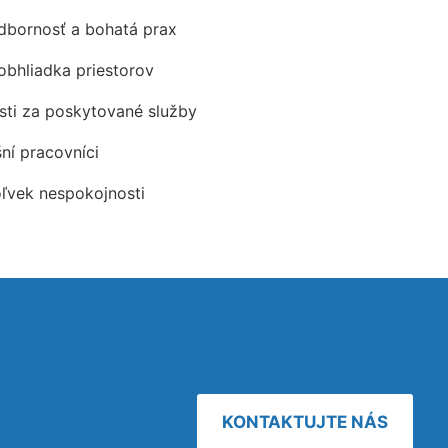
odbornosť a bohatá prax
obhliadka priestorov
ti za poskytované služby
šní pracovníci
oľvek nespokojnosti
KONTAKTUJTE NÁS