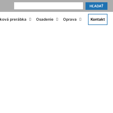
HĽADAŤ
tková prerábka
Osadenie
Oprava
Kontakt
y Ružinov