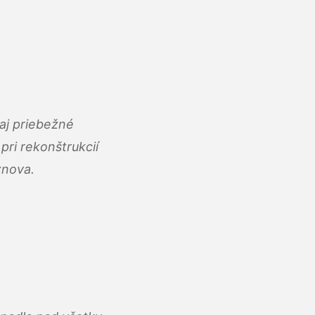
aj priebežné
ri rekonštrukcií
znova.