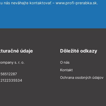
ku nás neváhajte kontaktovať – www.profi-prerabka.sk.
kturačné údaje
Dôležité odkazy
ompany s. r. o.
O nás
Kontakt
 56512287
Ochrana osobných údajov
: 2122335534