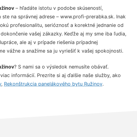
užinov
– hľadáte istotu v podobe skúseností,
 ste na správnej adrese – www.profi-prerabka.sk. Inak
ú profesionalitu, serióznosť a korektné jednanie od
dokončenie vašej zákazky. Keďže aj my sme iba ľudia,
upráce, ale aj v prípade riešenia prípadnej
e vážne a snažíme sa ju vyriešiť k vašej spokojnosti.
užinov
? S nami sa o výsledok nemusíte obávať.
iac informácií. Prezrite si aj ďalšie naše služby, ako
v
,
Rekonštrukcia panelákového bytu Ružinov
.