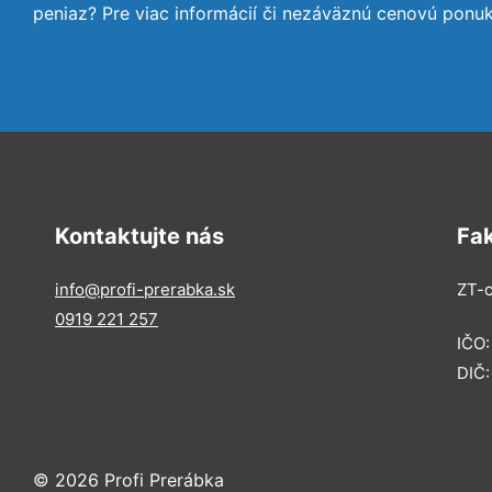
peniaz? Pre viac informácií či nezáväznú cenovú ponu
Kontaktujte nás
Fa
info@profi-prerabka.sk
ZT-c
0919 221 257
IČO:
DIČ
© 2026 Profi Prerábka