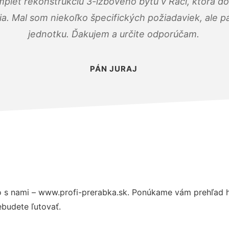
mplet rekonštrukciu 3-izbového bytu v Rači, ktorá d
. Mal som niekoľko špecifických požiadaviek, ale pán
jednotku. Ďakujem a určite odporúčam.
PÁN JURAJ
 s nami – www.profi-prerabka.sk. Ponúkame vám prehľad hl
budete ľutovať.