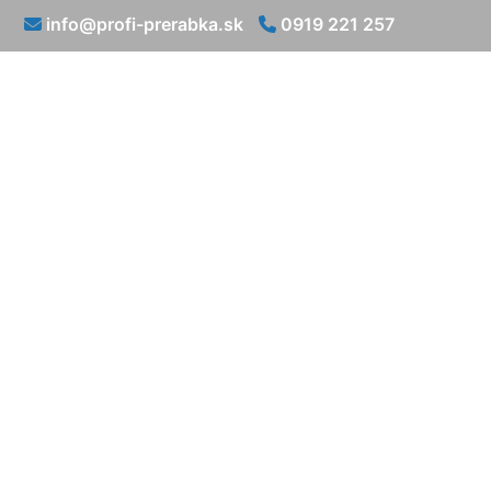
info@profi-prerabka.sk
0919 221 257
Renovácia