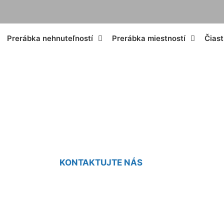
Prerábka nehnuteľností
Prerábka miestností
Čias
 plechovej strech
KONTAKTUJTE NÁS