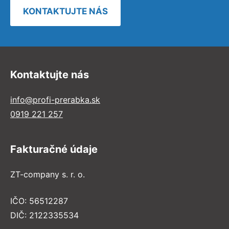
KONTAKTUJTE NÁS
Kontaktujte nás
info@profi-prerabka.sk
0919 221 257
Fakturačné údaje
ZT-company s. r. o.
IČO: 56512287
DIČ: 2122335534