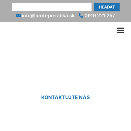
HĽADAŤ
info@profi-prerabka.sk
0919 221 257
Renovácia kúpeľne bez
búrania Vajnory
KONTAKTUJTE NÁS