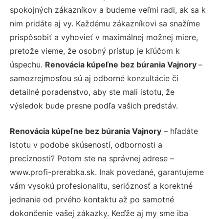
spokojných zákazníkov a budeme veľmi radi, ak sa k
nim pridáte aj vy. Každému zákazníkovi sa snažíme
prispôsobiť a vyhovieť v maximálnej možnej miere,
pretože vieme, že osobný prístup je kľúčom k
úspechu.
Renovácia kúpeľne bez búrania Vajnory
–
samozrejmosťou sú aj odborné konzultácie či
detailné poradenstvo, aby ste mali istotu, že
výsledok bude presne podľa vašich predstáv.
Renovácia kúpeľne bez búrania Vajnory
– hľadáte
istotu v podobe skúseností, odbornosti a
precíznosti? Potom ste na správnej adrese –
www.profi-prerabka.sk. Inak povedané, garantujeme
vám vysokú profesionalitu, serióznosť a korektné
jednanie od prvého kontaktu až po samotné
dokončenie vašej zákazky. Keďže aj my sme iba