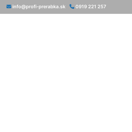
info@profi-prerabka.sk
0919 221 257
Rekonštrukc