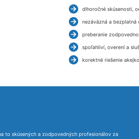
dlhoročné skúsenosti, 
nezáväzná a bezplatná 
preberanie zodpovednos
spoľahliví, overení a slu
korektné riešenie akejk
na to skúsených a zodpovedných profesionálov za