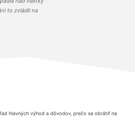
opadla nad všetky
i to zvládli na
ad hlavných výhod a dôvodov, prečo sa obrátiť na