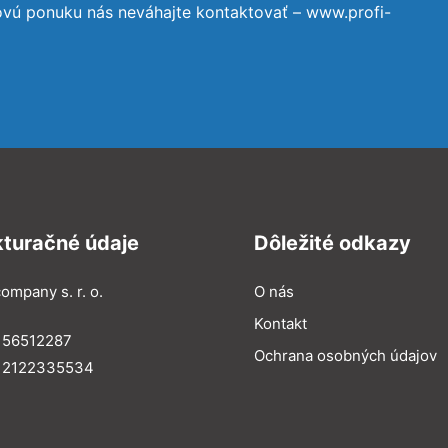
ovú ponuku nás neváhajte kontaktovať – www.profi-
kturačné údaje
Dôležité odkazy
ompany s. r. o.
O nás
Kontakt
 56512287
Ochrana osobných údajov
: 2122335534