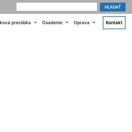
HĽADAŤ
tková prerábka
Osadenie
Oprava
Kontakt
Staré Mesto