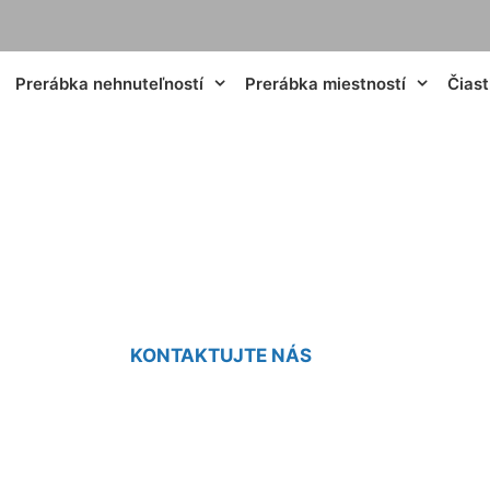
Prerábka nehnuteľností
Prerábka miestností
Čias
ia starých domov 
KONTAKTUJTE NÁS