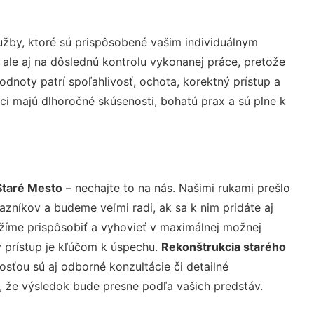
žby, ktoré sú prispôsobené vašim individuálnym
 ale aj na dôslednú kontrolu vykonanej práce, pretože
noty patrí spoľahlivosť, ochota, korektný prístup a
i majú dlhoročné skúsenosti, bohatú prax a sú plne k
Staré Mesto
– nechajte to na nás. Našimi rukami prešlo
níkov a budeme veľmi radi, ak sa k nim pridáte aj
žíme prispôsobiť a vyhovieť v maximálnej možnej
 prístup je kľúčom k úspechu.
Rekonštrukcia starého
sťou sú aj odborné konzultácie či detailné
u, že výsledok bude presne podľa vašich predstáv.