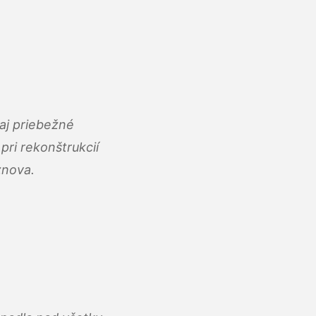
aj priebežné
ri rekonštrukcií
znova.