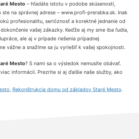
taré Mesto
– hľadáte istotu v podobe skúseností,
 ste na správnej adrese – www.profi-prerabka.sk. Inak
ú profesionalitu, serióznosť a korektné jednanie od
dokončenie vašej zákazky. Keďže aj my sme iba ľudia,
upráce, ale aj v prípade riešenia prípadnej
e vážne a snažíme sa ju vyriešiť k vašej spokojnosti.
taré Mesto
? S nami sa o výsledok nemusíte obávať.
iac informácií. Prezrite si aj ďalšie naše služby, ako
esto
,
Rekonštrukcia domu od základov Staré Mesto
.