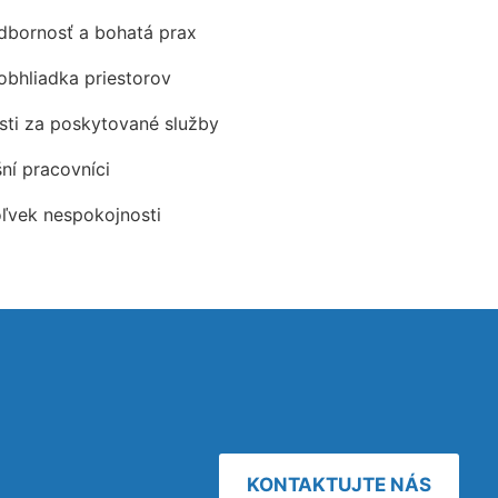
odbornosť a bohatá prax
obhliadka priestorov
ti za poskytované služby
šní pracovníci
oľvek nespokojnosti
KONTAKTUJTE NÁS