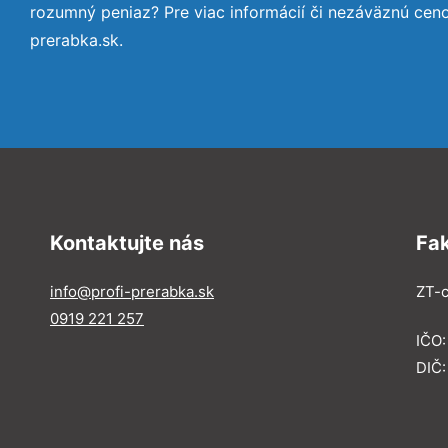
rozumný peniaz? Pre viac informácií či nezáväznú cen
prerabka.sk.
Kontaktujte nás
Fa
info@profi-prerabka.sk
ZT-c
0919 221 257
IČO:
DIČ