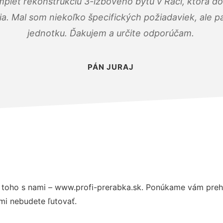
mplet rekonštrukciu 3-izbového bytu v Rači, ktorá d
. Mal som niekoľko špecifických požiadaviek, ale pán
jednotku. Ďakujem a určite odporúčam.
PÁN JURAJ
toho s nami – www.profi-prerabka.sk. Ponúkame vám prehľ
mi nebudete ľutovať.