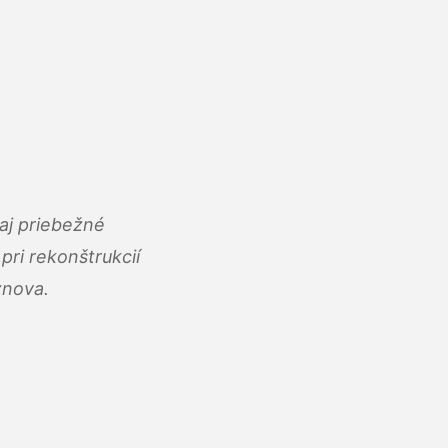
aj priebežné
ri rekonštrukcií
znova.