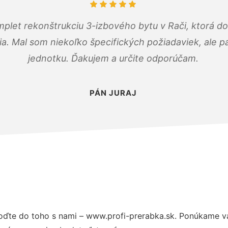
mplet rekonštrukciu 3-izbového bytu v Rači, ktorá d
. Mal som niekoľko špecifických požiadaviek, ale pán
jednotku. Ďakujem a určite odporúčam.
PÁN JURAJ
oďte do toho s nami – www.profi-prerabka.sk. Ponúkame v