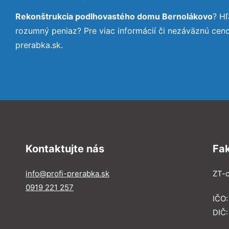
Rekonštrukcia podlhovastého domu Bernolákovo
? H
rozumný peniaz? Pre viac informácií či nezáväznú cen
prerabka.sk.
Kontaktujte nás
Fa
info@profi-prerabka.sk
ZT-c
0919 221 257
IČO:
DIČ