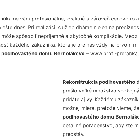
onúkame vám profesionálne, kvalitné a zároveň cenovo roz
šte dnes. Pri realizácií služieb dbáme nielen na precíznos
 môže spôsobiť nepríjemné a zbytočné komplikácie. Medzi n
osť každého zákazníka, ktorá je pre nás vždy na prvom mie
a podlhovastého domu Bernolákovo
– www.profi-prerabka.s
Rekonštrukcia podlhovastého 
prešlo veľké množstvo spokojný
pridáte aj vy. Každému zákazník
možnej miere, pretože vieme, ž
podlhovastého domu Bernolák
detailné poradenstvo, aby ste m
predstáv.