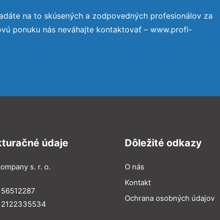
ľadáte na to skúsených a zodpovedných profesionálov za
ovú ponuku nás neváhajte kontaktovať – www.profi-
kturačné údaje
Dôležité odkazy
ompany s. r. o.
O nás
Kontakt
 56512287
Ochrana osobných údajov
: 2122335534