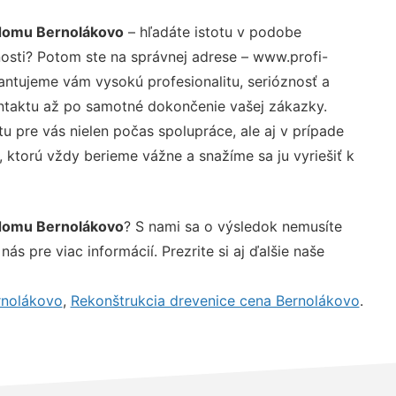
domu Bernolákovo
– hľadáte istotu v podobe
nosti? Potom ste na správnej adrese – www.profi-
antujeme vám vysokú profesionalitu, serióznosť a
ntaktu až po samotné dokončenie vašej zákazky.
u pre vás nielen počas spolupráce, ale aj v prípade
, ktorú vždy berieme vážne a snažíme sa ju vyriešiť k
domu Bernolákovo
? S nami sa o výsledok nemusíte
ás pre viac informácií. Prezrite si aj ďalšie naše
rnolákovo
,
Rekonštrukcia drevenice cena Bernolákovo
.