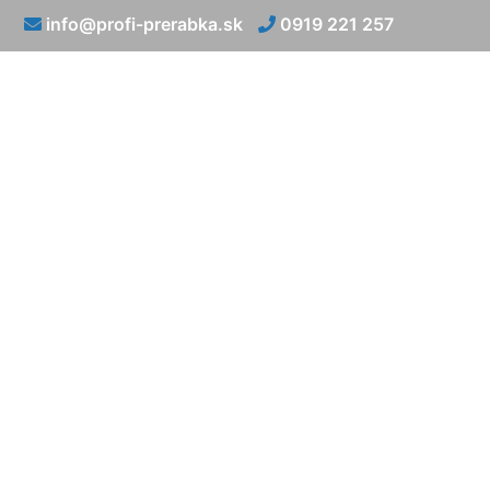
info@profi-prerabka.sk
0919 221 257
Rekonštrukcia 