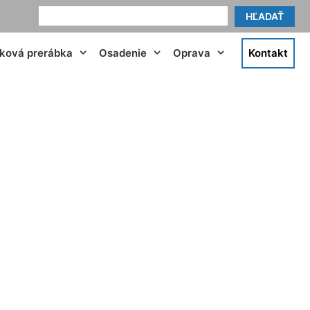
HĽADAŤ
tková prerábka
Osadenie
Oprava
Kontakt
u Bernolákovo