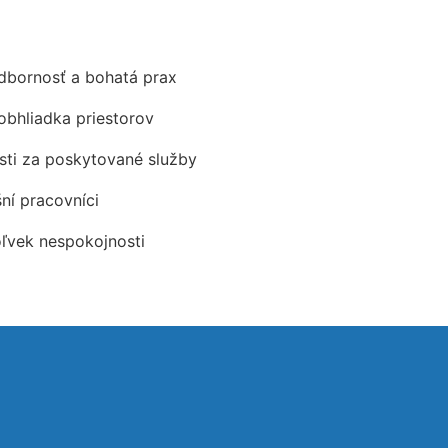
odbornosť a bohatá prax
obhliadka priestorov
ti za poskytované služby
šní pracovníci
oľvek nespokojnosti