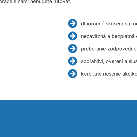
práce s nami nebudete ľutovať.
dlhoročné skúsenosti, 
nezáväzná a bezplatná 
preberanie zodpovednos
spoľahliví, overení a slu
korektné riešenie akejk