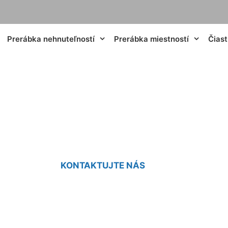
Prerábka nehnuteľností
Prerábka miestností
Čias
podlhovastého dom
KONTAKTUJTE NÁS