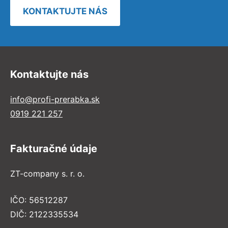
KONTAKTUJTE NÁS
Kontaktujte nás
info@profi-prerabka.sk
0919 221 257
Fakturačné údaje
ZT-company s. r. o.
IČO: 56512287
DIČ: 2122335534