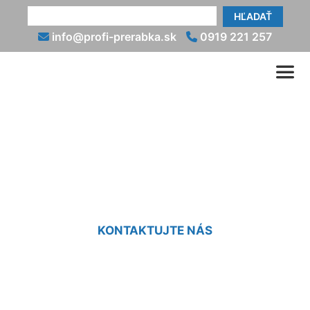
HĽADAŤ
info@profi-prerabka.sk
0919 221 257
Rekonštrukcia malej
kuchyne Miloslavov
KONTAKTUJTE NÁS