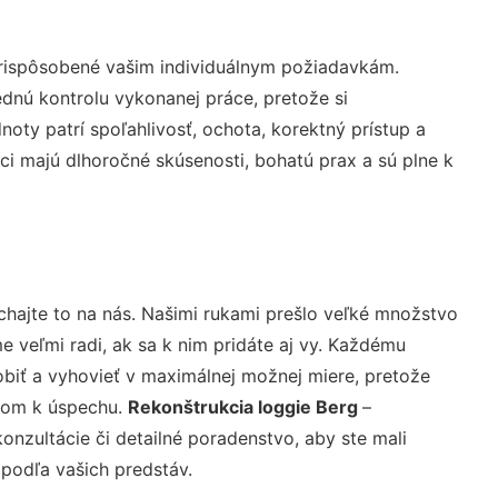
prispôsobené vašim individuálnym požiadavkám.
lednú kontrolu vykonanej práce, pretože si
ty patrí spoľahlivosť, ochota, korektný prístup a
i majú dlhoročné skúsenosti, bohatú prax a sú plne k
chajte to na nás. Našimi rukami prešlo veľké množstvo
veľmi radi, ak sa k nim pridáte aj vy. Každému
biť a vyhovieť v maximálnej možnej miere, pretože
účom k úspechu.
Rekonštrukcia loggie Berg
–
nzultácie či detailné poradenstvo, aby ste mali
 podľa vašich predstáv.