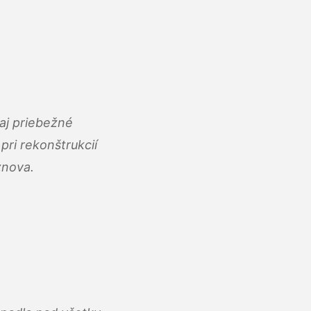
aj priebežné
ri rekonštrukcií
znova.