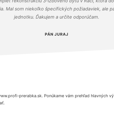
mplet rekonštrukciu 3-izbového bytu v Rači, ktorá d
. Mal som niekoľko špecifických požiadaviek, ale pán
jednotku. Ďakujem a určite odporúčam.
PÁN JURAJ
ww.profi-prerabka.sk. Ponúkame vám prehľad hlavných výh
ať.