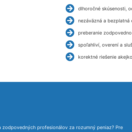
dlhoročné skúsenosti, 
nezáväzná a bezplatná 
preberanie zodpovednos
spoľahliví, overení a slu
korektné riešenie akejk
 a zodpovedných profesionálov za rozumný peniaz? Pre