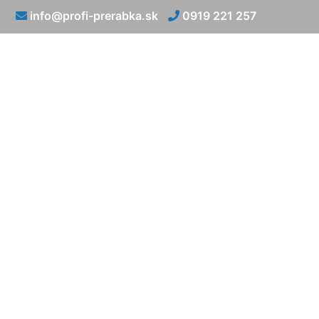
info@profi-prerabka.sk
0919 221 257
Reko