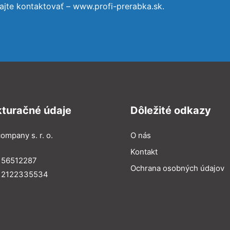
ajte kontaktovať – www.profi-prerabka.sk.
kturačné údaje
Dôležité odkazy
ompany s. r. o.
O nás
Kontakt
 56512287
Ochrana osobných údajov
: 2122335534