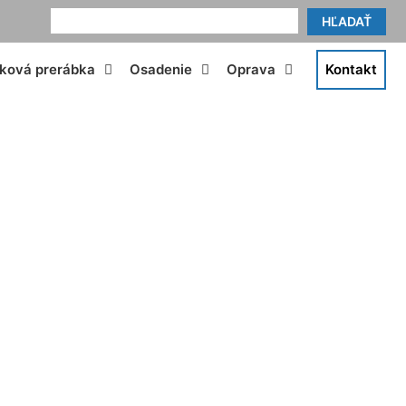
HĽADAŤ
tková prerábka
Osadenie
Oprava
Kontakt
erg