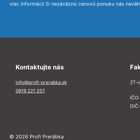
viac informácií či nezáväznú cenovú ponuku nás neváh
Kontaktujte nás
Fa
info@profi-prerabka.sk
ZT-c
0919 221 257
IČO:
DIČ
© 2026 Profi Prerábka