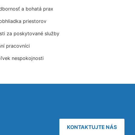
odbornosť a bohatá prax
obhliadka priestorov
ti za poskytované služby
šní pracovníci
oľvek nespokojnosti
KONTAKTUJTE NÁS