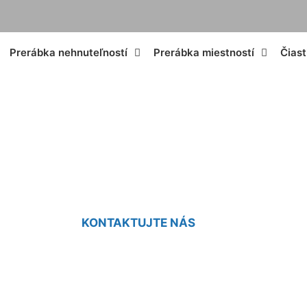
Prerábka nehnuteľností
Prerábka miestností
Čias
nštrukcia lodžie B
KONTAKTUJTE NÁS