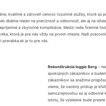
ne, kvalitné a zároveň cenovo rozumné služby, ktoré sú 
užieb dbáme nielen na precíznosť a odbornosť, ale aj na dôs
ríjemné a zbytočné komplikácie. Medzi naše firemné hodno
ka, ktorá je pre nás vždy na prvom mieste. Naši pracovníc
-prerabka.sk je tu pre vás.
Rekonštrukcia loggie Berg
– ne
spokojných zákazníkov a budeme 
zákazníkovi sa snažíme prispôso
vieme, že osobný prístup je kľ
samozrejmosťou sú aj odborné ko
istotu, že výsledok bude presne