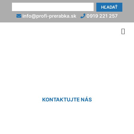
HĽADAŤ
info@profi-prerabka.sk
0919 221 257
Rekonštrukcia kuchyne v
byte Marchegg-Bahnhof
KONTAKTUJTE NÁS