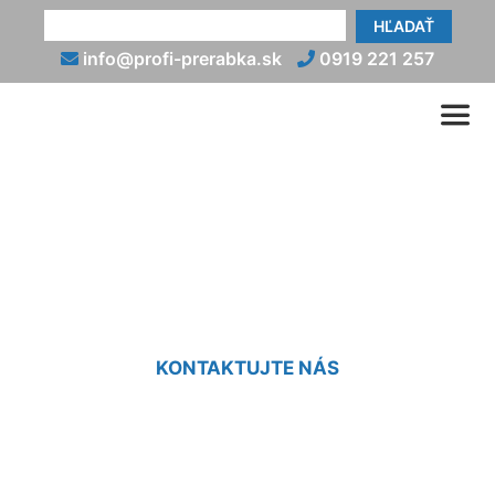
HĽADAŤ
info@profi-prerabka.sk
0919 221 257
Rekonštrukcia kuchyne v
byte Engelhartstetten
KONTAKTUJTE NÁS