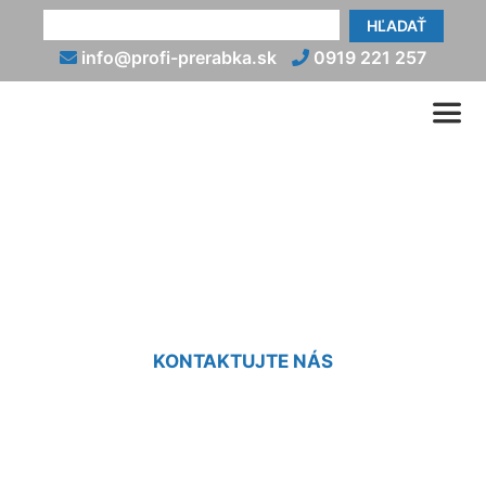
HĽADAŤ
info@profi-prerabka.sk
0919 221 257
Rekonštrukcia kamenného
domu Kalinkovo
KONTAKTUJTE NÁS