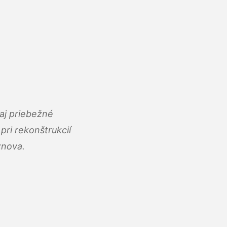
aj priebežné
ri rekonštrukcií
znova.