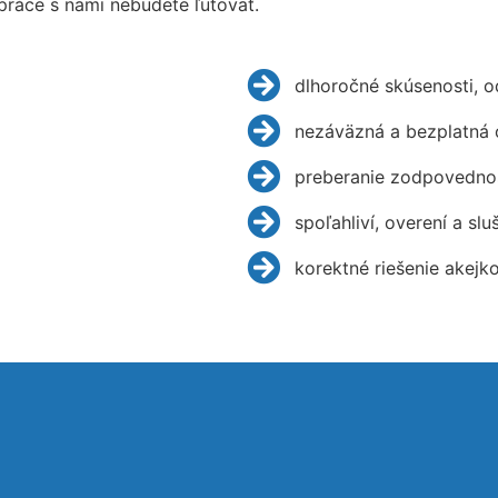
práce s nami nebudete ľutovať.
dlhoročné skúsenosti, 
nezáväzná a bezplatná 
preberanie zodpovednos
spoľahliví, overení a slu
korektné riešenie akejk