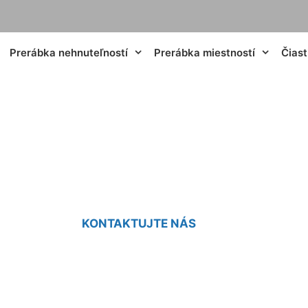
Prerábka nehnuteľností
Prerábka miestností
Čias
 kamenného domu 
KONTAKTUJTE NÁS