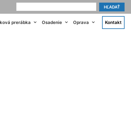
HĽADAŤ
tková prerábka
Osadenie
Oprava
Kontakt
Hviezdoslavov