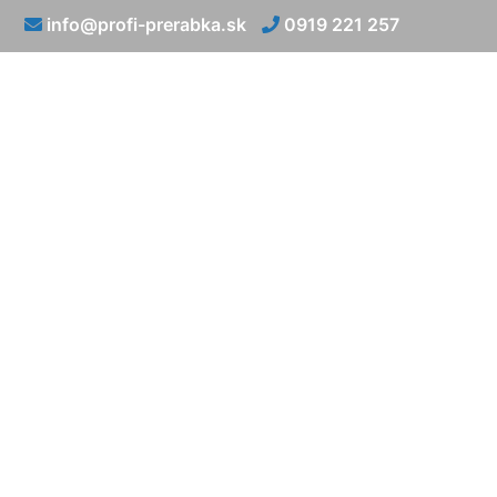
info@profi-prerabka.sk
0919 221 257
Rekonštrukcia