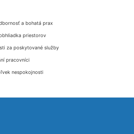
odbornosť a bohatá prax
obhliadka priestorov
ti za poskytované služby
šní pracovníci
oľvek nespokojnosti