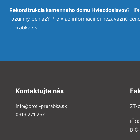
Rekonštrukcia kamenného domu Hviezdoslavov
? Hľa
rozumný peniaz? Pre viac informácií či nezáväznú cen
prerabka.sk.
Kontaktujte nás
Fa
info@profi-prerabka.sk
ZT-c
0919 221 257
IČO:
DIČ