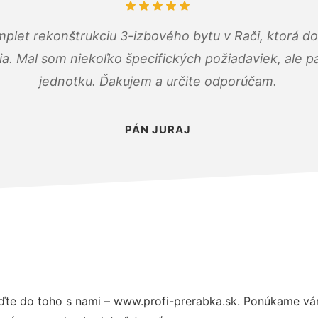
mplet rekonštrukciu 3-izbového bytu v Rači, ktorá d
. Mal som niekoľko špecifických požiadaviek, ale pán
jednotku. Ďakujem a určite odporúčam.
PÁN JURAJ
ďte do toho s nami – www.profi-prerabka.sk. Ponúkame vá