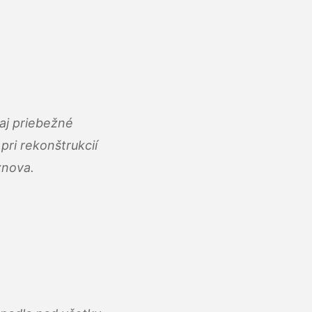
aj priebežné
ri rekonštrukcií
znova.