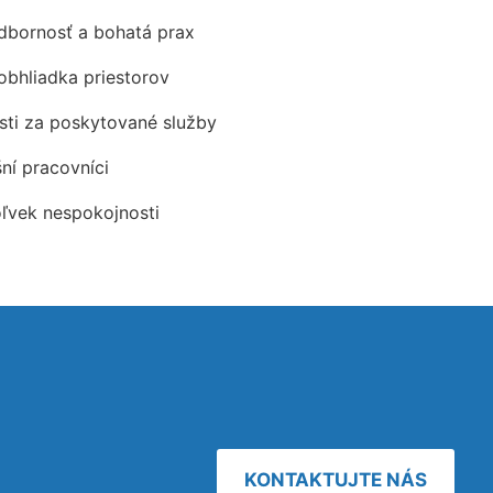
odbornosť a bohatá prax
obhliadka priestorov
ti za poskytované služby
šní pracovníci
oľvek nespokojnosti
KONTAKTUJTE NÁS