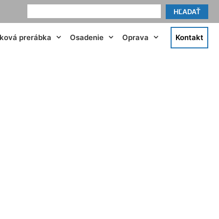
HĽADAŤ
tková prerábka
Osadenie
Oprava
Kontakt
mu Malinovo