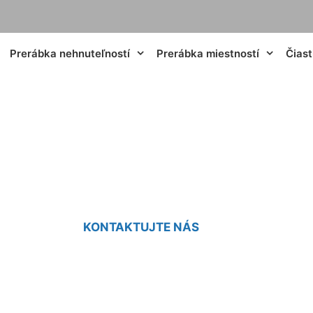
Prerábka nehnuteľností
Prerábka miestností
Čias
a gazdovského do
KONTAKTUJTE NÁS