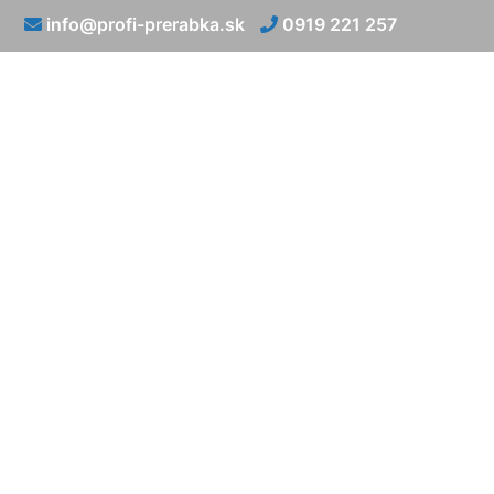
info@profi-prerabka.sk
0919 221 257
Rekonštrukci