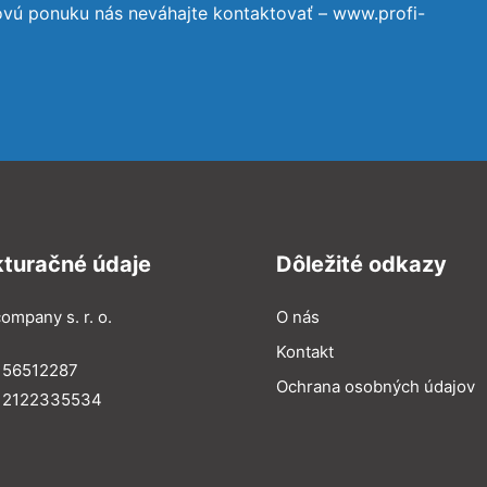
ovú ponuku nás neváhajte kontaktovať – www.profi-
kturačné údaje
Dôležité odkazy
ompany s. r. o.
O nás
Kontakt
 56512287
Ochrana osobných údajov
: 2122335534