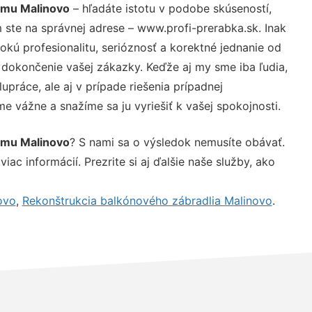
omu Malinovo
– hľadáte istotu v podobe skúseností,
 ste na správnej adrese – www.profi-prerabka.sk. Inak
ú profesionalitu, serióznosť a korektné jednanie od
dokončenie vašej zákazky. Keďže aj my sme iba ľudia,
upráce, ale aj v prípade riešenia prípadnej
e vážne a snažíme sa ju vyriešiť k vašej spokojnosti.
omu Malinovo
? S nami sa o výsledok nemusíte obávať.
iac informácií. Prezrite si aj ďalšie naše služby, ako
ovo
,
Rekonštrukcia balkónového zábradlia Malinovo
.