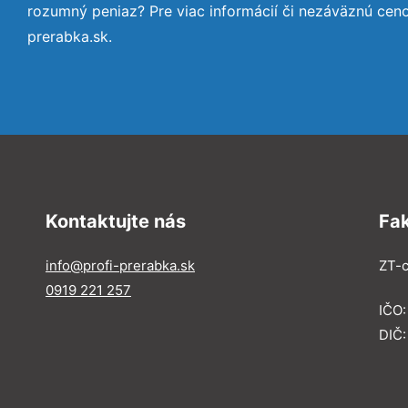
rozumný peniaz? Pre viac informácií či nezáväznú cen
prerabka.sk.
Kontaktujte nás
Fa
info@profi-prerabka.sk
ZT-c
0919 221 257
IČO:
DIČ