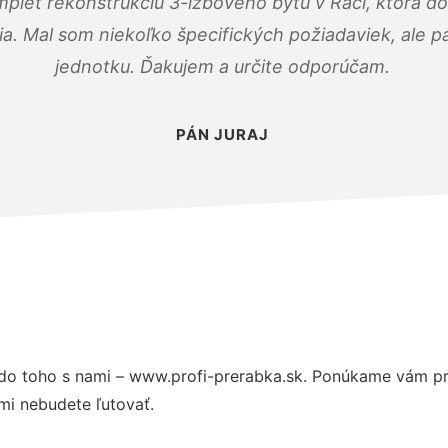
mplet rekonštrukciu 3-izbového bytu v Rači, ktorá d
. Mal som niekoľko špecifických požiadaviek, ale pán
jednotku. Ďakujem a určite odporúčam.
PÁN JURAJ
do toho s nami – www.profi-prerabka.sk. Ponúkame vám pr
mi nebudete ľutovať.