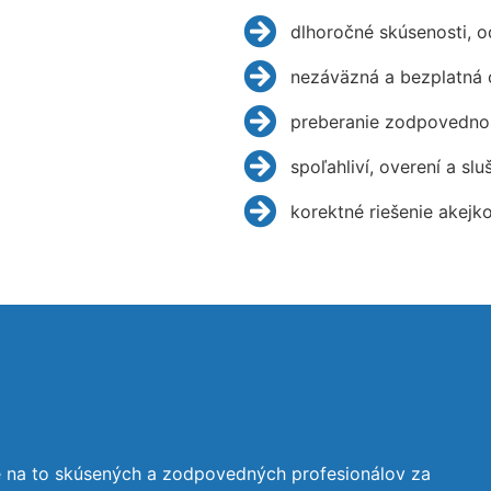
dlhoročné skúsenosti, 
nezáväzná a bezplatná 
preberanie zodpovednos
spoľahliví, overení a slu
korektné riešenie akejk
e na to skúsených a zodpovedných profesionálov za