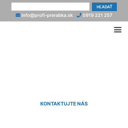
HĽADAŤ
info@profi-prerabka.sk
0919 221 257
Rekonštrukcia
gazdovského domu
Čenkovce
KONTAKTUJTE NÁS