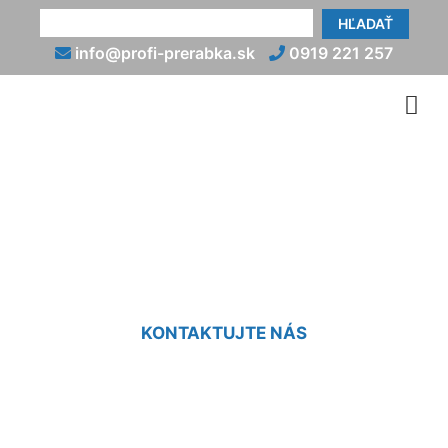
HĽADAŤ
info@profi-prerabka.sk
0919 221 257
Rekonštrukcia domu zo 70
rokov Schönabrun
KONTAKTUJTE NÁS