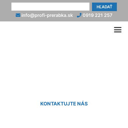
HĽADAŤ
info@profi-prerabka.sk
0919 221 257
Rekonštrukcia domu od
základov Štvrtok na
Ostrove
KONTAKTUJTE NÁS