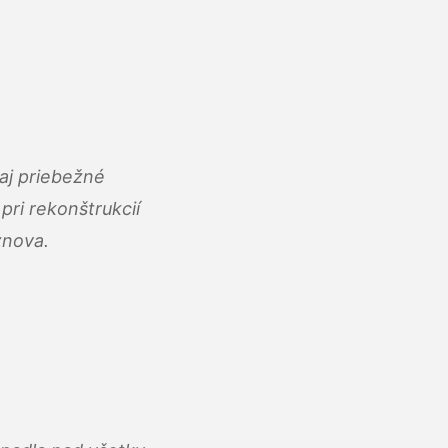
aj priebežné
ri rekonštrukcií
znova.