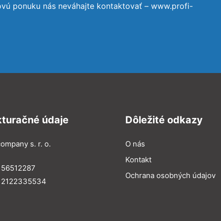
ovú ponuku nás neváhajte kontaktovať – www.profi-
kturačné údaje
Dôležité odkazy
ompany s. r. o.
O nás
Kontakt
 56512287
Ochrana osobných údajov
: 2122335534