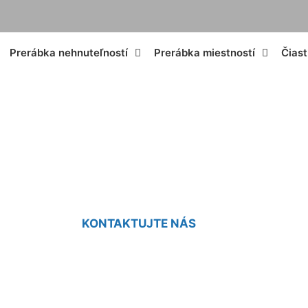
Prerábka nehnuteľností
Prerábka miestností
Čias
ia domu - archite
KONTAKTUJTE NÁS