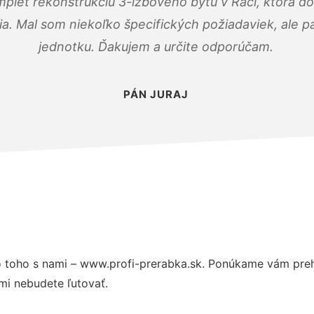
mplet rekonštrukciu 3-izbového bytu v Rači, ktorá d
. Mal som niekoľko špecifických požiadaviek, ale pán
jednotku. Ďakujem a určite odporúčam.
PÁN JURAJ
 toho s nami – www.profi-prerabka.sk. Ponúkame vám preh
mi nebudete ľutovať.