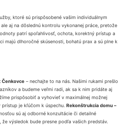
užby, ktoré sú prispôsobené vašim individuálnym
 ale aj na dôslednú kontrolu vykonanej práce, pretože
noty patrí spoľahlivosť, ochota, korektný prístup a
i majú dlhoročné skúsenosti, bohatú prax a sú plne k
t Čenkovce
– nechajte to na nás. Našimi rukami prešlo
níkov a budeme veľmi radi, ak sa k nim pridáte aj
žíme prispôsobiť a vyhovieť v maximálnej možnej
 prístup je kľúčom k úspechu.
Rekonštrukcia domu –
osťou sú aj odborné konzultácie či detailné
u, že výsledok bude presne podľa vašich predstáv.