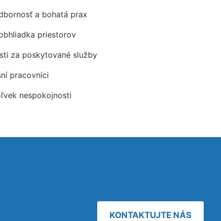
odbornosť a bohatá prax
obhliadka priestorov
ti za poskytované služby
šní pracovníci
oľvek nespokojnosti
KONTAKTUJTE NÁS