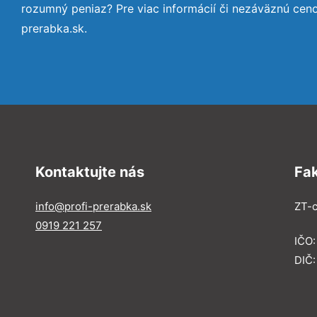
rozumný peniaz? Pre viac informácií či nezáväznú cen
prerabka.sk.
Kontaktujte nás
Fa
info@profi-prerabka.sk
ZT-c
0919 221 257
IČO:
DIČ