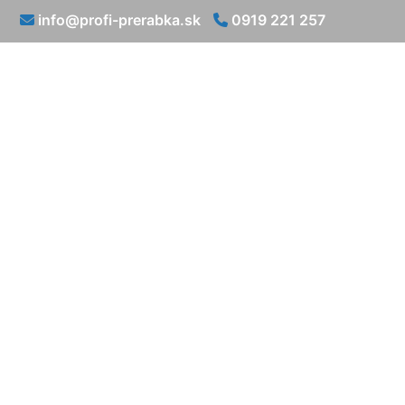
info@profi-prerabka.sk
0919 221 257
Rekonštrukc