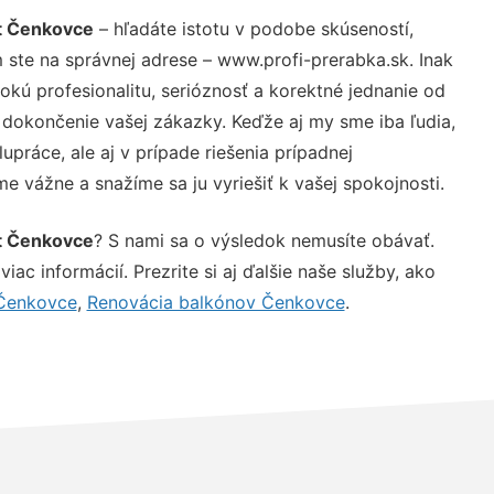
t Čenkovce
– hľadáte istotu v podobe skúseností,
 ste na správnej adrese – www.profi-prerabka.sk. Inak
ú profesionalitu, serióznosť a korektné jednanie od
dokončenie vašej zákazky. Keďže aj my sme iba ľudia,
upráce, ale aj v prípade riešenia prípadnej
e vážne a snažíme sa ju vyriešiť k vašej spokojnosti.
t Čenkovce
? S nami sa o výsledok nemusíte obávať.
iac informácií. Prezrite si aj ďalšie naše služby, ako
 Čenkovce
,
Renovácia balkónov Čenkovce
.