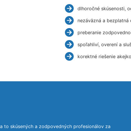
dlhoročné skúsenosti, 
nezáväzná a bezplatná 
preberanie zodpovednos
spoľahliví, overení a slu
korektné riešenie akejk
na to skúsených a zodpovedných profesionálov za