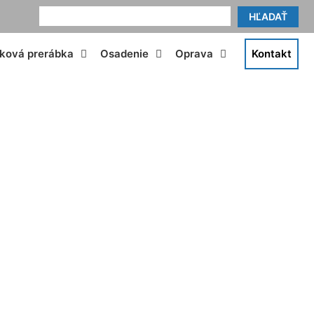
HĽADAŤ
tková prerábka
Osadenie
Oprava
Kontakt
kt Čenkovce