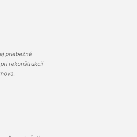
aj priebežné
ri rekonštrukcií
znova.