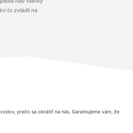
opadla nad všetky
i to zvládli na
odov, prečo sa obrátiť na nás. Garantujeme vám, že