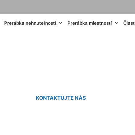
Prerábka nehnuteľností
Prerábka miestností
Čias
Prerábka Vrakuňa
KONTAKTUJTE NÁS