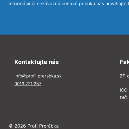
informácií či nezáväznú cenovú ponuku nás neváhajte 
Kontaktujte nás
Fa
info@profi-prerabka.sk
ZT-c
0919 221 257
IČO:
DIČ
© 2026 Profi Prerábka