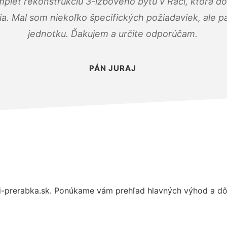
mplet rekonštrukciu 3-izbového bytu v Rači, ktorá d
. Mal som niekoľko špecifických požiadaviek, ale pán
jednotku. Ďakujem a určite odporúčam.
PÁN JURAJ
-prerabka.sk. Ponúkame vám prehľad hlavných výhod a dôv