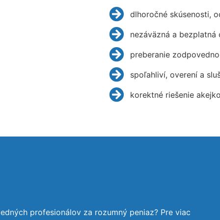
dlhoročné skúsenosti, 
nezáväzná a bezplatná 
preberanie zodpovednos
spoľahliví, overení a slu
korektné riešenie akejk
edných profesionálov za rozumný peniaz? Pre viac