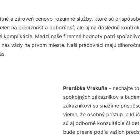
itné a zároveň cenovo rozumné služby, ktoré sú prispôso
nielen na precíznosť a odbornosť, ale aj na dôslednú kontro
komplikácie. Medzi naše firemné hodnoty patrí spoľahlivos
 nás vždy na prvom mieste. Naši pracovníci majú dlhoročné
ás.
Prerábka Vrakuňa
– nechajte to
spokojných zákazníkov a budeme 
zákazníkovi sa snažíme prispôso
vieme, že osobný prístup je kľ
sú aj odborné konzultácie či det
bude presne podľa vašich preds