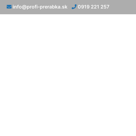
info@profi-prerabka.sk
0919 221 257