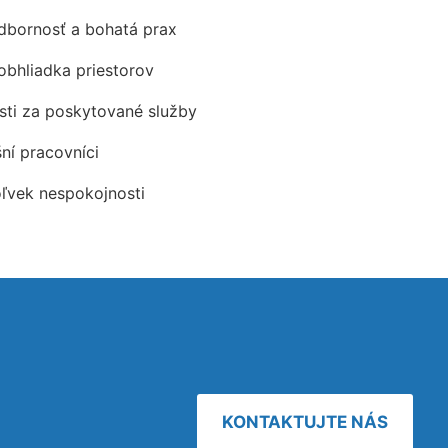
odbornosť a bohatá prax
obhliadka priestorov
ti za poskytované služby
šní pracovníci
oľvek nespokojnosti
KONTAKTUJTE NÁS