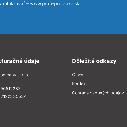
kontaktovať – www.profi-prerabka.sk.
kturačné údaje
Dôležité odkazy
ompany s. r. o.
O nás
Kontakt
 56512287
Ochrana osobných údajov
: 2122335534