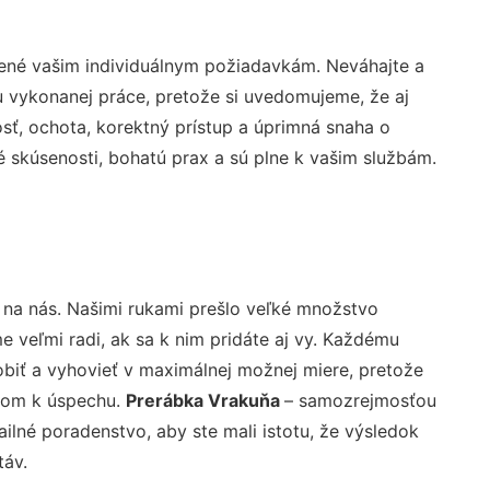
bené vašim individuálnym požiadavkám. Neváhajte a
lu vykonanej práce, pretože si uvedomujeme, že aj
ť, ochota, korektný prístup a úprimná snaha o
 skúsenosti, bohatú prax a sú plne k vašim službám.
 na nás. Našimi rukami prešlo veľké množstvo
veľmi radi, ak sa k nim pridáte aj vy. Každému
biť a vyhovieť v maximálnej možnej miere, pretože
účom k úspechu.
Prerábka Vrakuňa
– samozrejmosťou
ailné poradenstvo, aby ste mali istotu, že výsledok
táv.