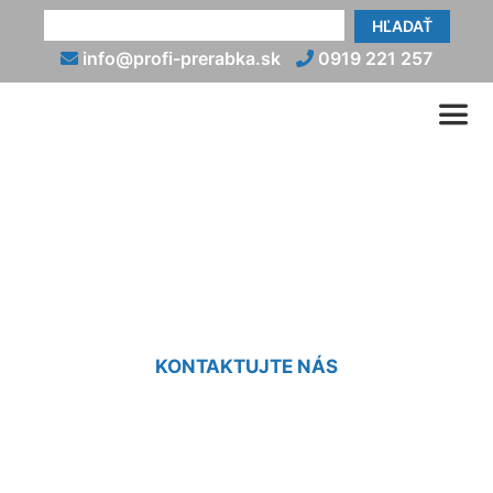
HĽADAŤ
info@profi-prerabka.sk
0919 221 257
Prerábka umakartovej
kúpeľne Ružinov
KONTAKTUJTE NÁS