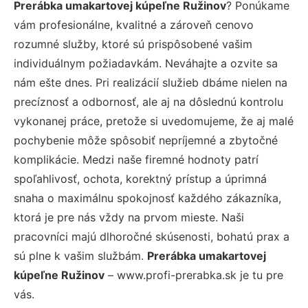
Prerábka umakartovej kúpeľne Ružinov
? Ponúkame
vám profesionálne, kvalitné a zároveň cenovo
rozumné služby, ktoré sú prispôsobené vašim
individuálnym požiadavkám. Neváhajte a ozvite sa
nám ešte dnes. Pri realizácií služieb dbáme nielen na
precíznosť a odbornosť, ale aj na dôslednú kontrolu
vykonanej práce, pretože si uvedomujeme, že aj malé
pochybenie môže spôsobiť nepríjemné a zbytočné
komplikácie. Medzi naše firemné hodnoty patrí
spoľahlivosť, ochota, korektný prístup a úprimná
snaha o maximálnu spokojnosť každého zákazníka,
ktorá je pre nás vždy na prvom mieste. Naši
pracovníci majú dlhoročné skúsenosti, bohatú prax a
sú plne k vašim službám.
Prerábka umakartovej
kúpeľne Ružinov
– www.profi-prerabka.sk je tu pre
vás.