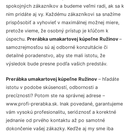
spokojných zákazníkov a budeme veľmi radi, ak sa k
nim pridáte aj vy. Každému zákazníkovi sa snažíme
prispôsobiť a vyhovieť v maximálnej možnej miere,
pretože vieme, že osobný prístup je kľúčom k
úspechu.
Prerábka umakartovej kúpeľne Ružinov
–
samozrejmosťou sú aj odborné konzultácie či
detailné poradenstvo, aby ste mali istotu, že
výsledok bude presne podľa vašich predstáv.
Prerábka umakartovej kúpeľne Ružinov
– hľadáte
istotu v podobe skúseností, odbornosti a
precíznosti? Potom ste na správnej adrese –
www.profi-prerabka.sk. Inak povedané, garantujeme
vám vysokú profesionalitu, serióznosť a korektné
jednanie od prvého kontaktu až po samotné
dokončenie vašej zákazky. Keďže aj my sme iba