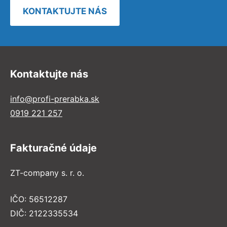
KONTAKTUJTE NÁS
Kontaktujte nás
info@profi-prerabka.sk
0919 221 257
Fakturačné údaje
ZT-company s. r. o.
IČO: 56512287
DIČ: 2122335534