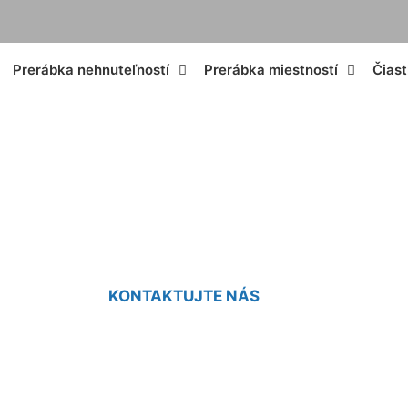
Prerábka nehnuteľností
Prerábka miestností
Čias
kartovej kúpeľne 
KONTAKTUJTE NÁS