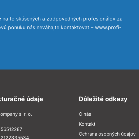
e na to skúsených a zodpovedných profesionálov za
ovú ponuku nás neváhajte kontaktovať – www.profi-
kturačné údaje
Dôležité odkazy
ompany s. r. o.
O nás
Kontakt
 56512287
Ochrana osobných údajov
: 2122335534