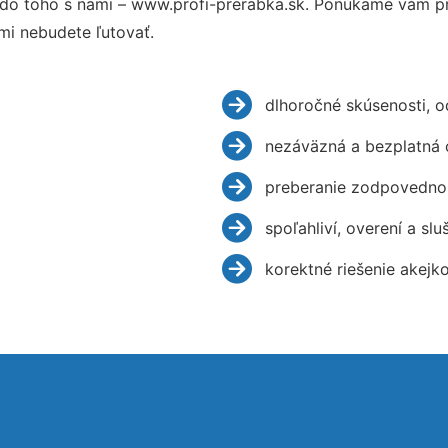
do toho s nami – www.profi-prerabka.sk. Ponúkame vám pr
mi nebudete ľutovať.
dlhoročné skúsenosti, 
nezáväzná a bezplatná 
preberanie zodpovednos
spoľahliví, overení a slu
korektné riešenie akejk