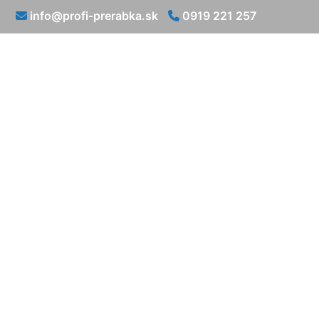
info@profi-prerabka.sk
0919 221 257
Prerábka uma