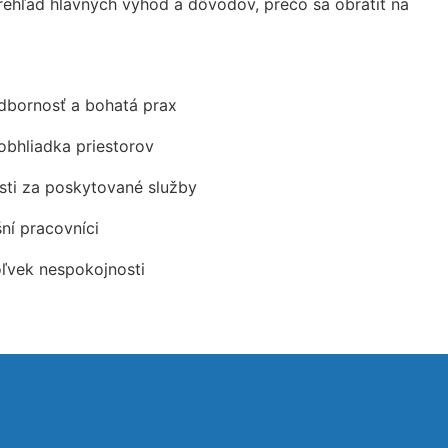
ehľad hlavných výhod a dôvodov, prečo sa obrátiť na
odbornosť a bohatá prax
obhliadka priestorov
ti za poskytované služby
šní pracovníci
oľvek nespokojnosti