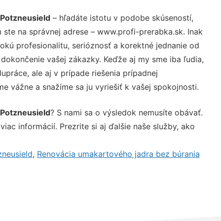
Potzneusield
– hľadáte istotu v podobe skúseností,
 ste na správnej adrese – www.profi-prerabka.sk. Inak
ú profesionalitu, serióznosť a korektné jednanie od
dokončenie vašej zákazky. Keďže aj my sme iba ľudia,
upráce, ale aj v prípade riešenia prípadnej
e vážne a snažíme sa ju vyriešiť k vašej spokojnosti.
Potzneusield
? S nami sa o výsledok nemusíte obávať.
iac informácií. Prezrite si aj ďalšie naše služby, ako
zneusield
,
Renovácia umakartového jadra bez búrania