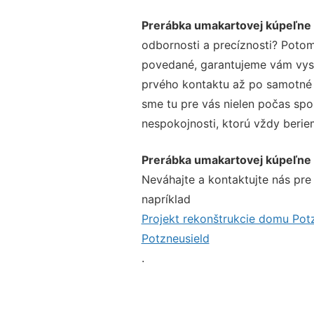
Prerábka umakartovej kúpeľne 
odbornosti a precíznosti? Potom
povedané, garantujeme vám vysok
prvého kontaktu až po samotné 
sme tu pre vás nielen počas spol
nespokojnosti, ktorú vždy beriem
Prerábka umakartovej kúpeľne 
Neváhajte a kontaktujte nás pre v
napríklad
Projekt rekonštrukcie domu Pot
Potzneusield
.