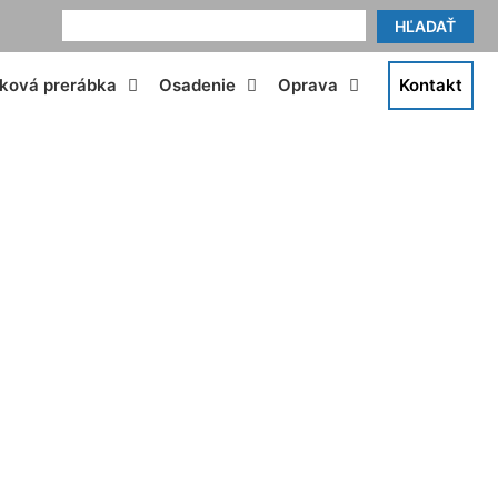
HĽADAŤ
tková prerábka
Osadenie
Oprava
Kontakt
Potzneusield