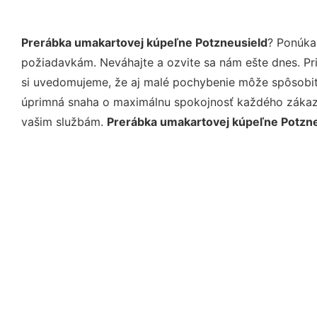
Prerábka umakartovej kúpeľne Potzneusield
? Ponúka
požiadavkám. Neváhajte a ozvite sa nám ešte dnes. Pri 
si uvedomujeme, že aj malé pochybenie môže spôsobiť 
úprimná snaha o maximálnu spokojnosť každého zákazní
vašim službám.
Prerábka umakartovej kúpeľne Potzn