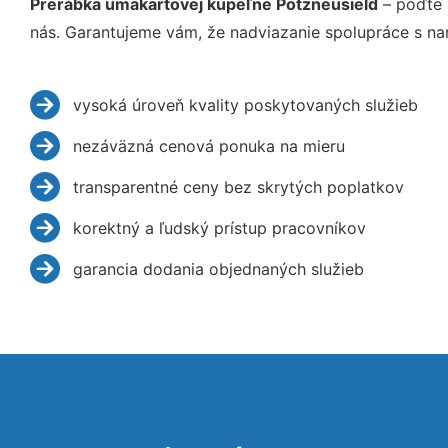
Prerábka umakartovej kúpeľne Potzneusield
– poďte 
nás. Garantujeme vám, že nadviazanie spolupráce s na
vysoká úroveň kvality poskytovaných služieb
nezáväzná cenová ponuka na mieru
transparentné ceny bez skrytých poplatkov
korektný a ľudský prístup pracovníkov
garancia dodania objednaných služieb