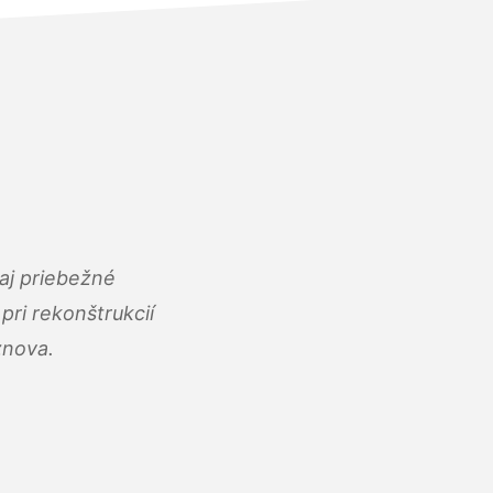
aj priebežné
ri rekonštrukcií
znova.