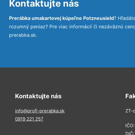
Kontaktujte nás
Prerábka umakartovej kúpeľne Potzneusield
? Hľadát
rozumný peniaz? Pre viac informácií či nezáväznú cen
prerabka.sk.
Kontaktujte nás
Fa
info@profi-prerabka.sk
ZT-c
0919 221 257
IČO:
DIČ