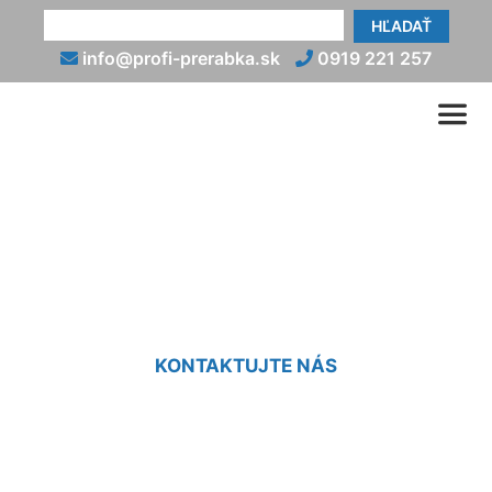
HĽADAŤ
info@profi-prerabka.sk
0919 221 257
Prerábka umakartovej
kúpeľne Kittsee
KONTAKTUJTE NÁS