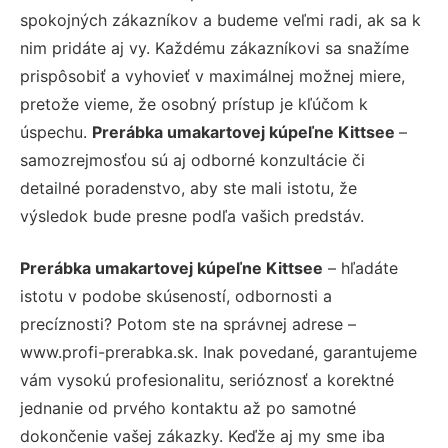
spokojných zákazníkov a budeme veľmi radi, ak sa k
nim pridáte aj vy. Každému zákazníkovi sa snažíme
prispôsobiť a vyhovieť v maximálnej možnej miere,
pretože vieme, že osobný prístup je kľúčom k
úspechu.
Prerábka umakartovej kúpeľne Kittsee
–
samozrejmosťou sú aj odborné konzultácie či
detailné poradenstvo, aby ste mali istotu, že
výsledok bude presne podľa vašich predstáv.
Prerábka umakartovej kúpeľne Kittsee
– hľadáte
istotu v podobe skúseností, odbornosti a
precíznosti? Potom ste na správnej adrese –
www.profi-prerabka.sk. Inak povedané, garantujeme
vám vysokú profesionalitu, serióznosť a korektné
jednanie od prvého kontaktu až po samotné
dokončenie vašej zákazky. Keďže aj my sme iba