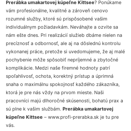
Prerábka umakartovej kúpeľne Kittsee
? Ponúkame
vám profesionálne, kvalitné a zároveň cenovo
rozumné služby, ktoré sú prispôsobené vašim
individuálnym požiadavkám. Neváhajte a ozvite sa
nám ešte dnes. Pri realizácií služieb dbáme nielen na
precíznosť a odbornosť, ale aj na dôslednú kontrolu
vykonanej práce, pretože si uvedomujeme, že aj malé
pochybenie môže spôsobiť nepríjemné a zbytočné
komplikácie. Medzi naše firemné hodnoty patrí
spoľahlivosť, ochota, korektný prístup a úprimná
snaha o maximálnu spokojnosť každého zákazníka,
ktorá je pre nás vždy na prvom mieste. Naši
pracovníci majú dlhoročné skúsenosti, bohatú prax a
sú plne k vašim službám.
Prerábka umakartovej
kúpeľne Kittsee
– www.profi-prerabka.sk je tu pre
vás.