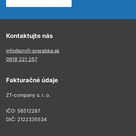
Kontaktujte nás
info@profi-prerabka.sk
0919 221 257
Fakturačné údaje
ZT-company s. r. o.
IČO: 56512287
DIČ: 2122335534