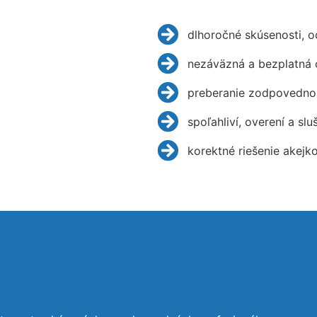
dlhoročné skúsenosti, 
nezáväzná a bezplatná 
preberanie zodpovednos
spoľahliví, overení a slu
korektné riešenie akejk