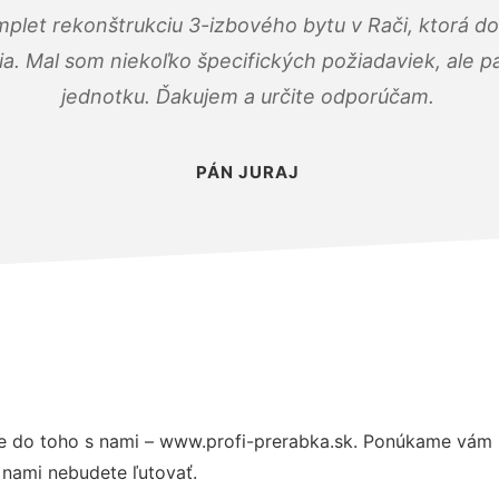
mplet rekonštrukciu 3-izbového bytu v Rači, ktorá d
. Mal som niekoľko špecifických požiadaviek, ale pán
jednotku. Ďakujem a určite odporúčam.
PÁN JURAJ
 do toho s nami – www.profi-prerabka.sk. Ponúkame vám p
 nami nebudete ľutovať.