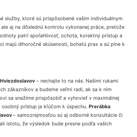
 služby, ktoré sú prispôsobené vašim individuálnym
 ale aj na dôslednú kontrolu vykonanej práce, pretože
noty patrí spoľahlivosť, ochota, korektný prístup a
i majú dlhoročné skúsenosti, bohatú prax a sú plne k
 Hviezdoslavov
– nechajte to na nás. Našimi rukami
ch zákazníkov a budeme veľmi radi, ak sa k nim
ovi sa snažíme prispôsobiť a vyhovieť v maximálnej
e osobný prístup je kľúčom k úspechu.
Prerábka
lavov
– samozrejmosťou sú aj odborné konzultácie či
ali istotu, že výsledok bude presne podľa vašich