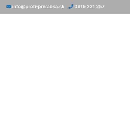
info@profi-prerabka.sk
0919 221 257
Prerábka umak