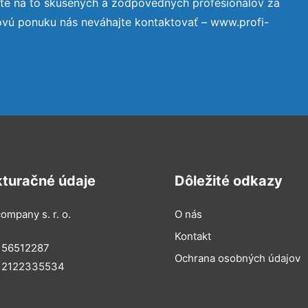
te na to skúsených a zodpovedných profesionálov za
ovú ponuku nás neváhajte kontaktovať – www.profi-
kturačné údaje
Dôležité odkazy
ompany s. r. o.
O nás
Kontakt
 56512287
Ochrana osobných údajov
: 2122335534