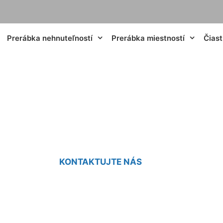
Prerábka nehnuteľností
Prerábka miestností
Čias
artovej kúpeľne H
KONTAKTUJTE NÁS