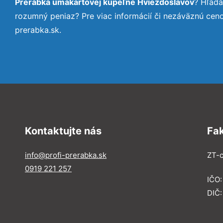
Prerábka umakartovej kúpeľne Hviezdoslavov
? Hľadá
rozumný peniaz? Pre viac informácií či nezáväznú cen
prerabka.sk.
Kontaktujte nás
Fa
info@profi-prerabka.sk
ZT-c
0919 221 257
IČO:
DIČ