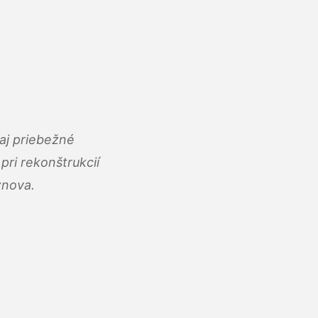
aj priebežné
ri rekonštrukcií
znova.