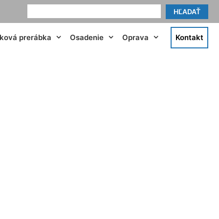
HĽADAŤ
tková prerábka
Osadenie
Oprava
Kontakt
viezdoslavov