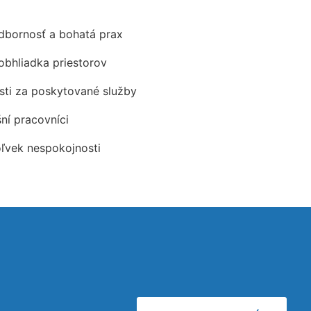
odbornosť a bohatá prax
obhliadka priestorov
ti za poskytované služby
šní pracovníci
oľvek nespokojnosti