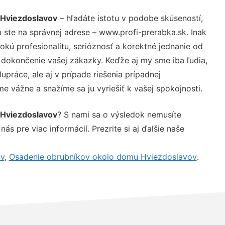
 Hviezdoslavov
– hľadáte istotu v podobe skúseností,
 ste na správnej adrese – www.profi-prerabka.sk. Inak
ú profesionalitu, serióznosť a korektné jednanie od
dokončenie vašej zákazky. Keďže aj my sme iba ľudia,
upráce, ale aj v prípade riešenia prípadnej
e vážne a snažíme sa ju vyriešiť k vašej spokojnosti.
 Hviezdoslavov
? S nami sa o výsledok nemusíte
ás pre viac informácií. Prezrite si aj ďalšie naše
v
,
Osadenie obrubníkov okolo domu Hviezdoslavov
.