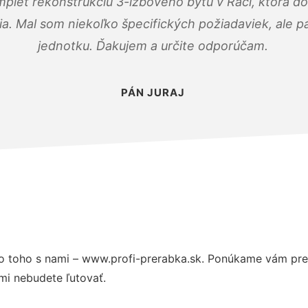
mplet rekonštrukciu 3-izbového bytu v Rači, ktorá d
. Mal som niekoľko špecifických požiadaviek, ale pán
jednotku. Ďakujem a určite odporúčam.
PÁN JURAJ
 toho s nami – www.profi-prerabka.sk. Ponúkame vám preh
mi nebudete ľutovať.