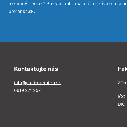
rozumný peniaz? Pre viac informácií či nezáväznú cen
prerabka.sk.
Kontaktujte nás
Fa
info@profi-prerabka.sk
ZT-c
0919 221 257
IČO:
DIČ