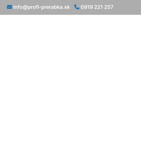
info@profi-prerabka.sk
0919 221 257
Prerábka um