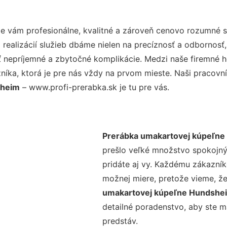
 vám profesionálne, kvalitné a zároveň cenovo rozumné sl
realizácií služieb dbáme nielen na precíznosť a odbornosť,
nepríjemné a zbytočné komplikácie. Medzi naše firemné hod
ka, ktorá je pre nás vždy na prvom mieste. Naši pracovníc
sheim
– www.profi-prerabka.sk je tu pre vás.
Prerábka umakartovej kúpeľn
prešlo veľké množstvo spokojný
pridáte aj vy. Každému zákazník
možnej miere, pretože vieme, ž
umakartovej kúpeľne Hundsh
detailné poradenstvo, aby ste m
predstáv.