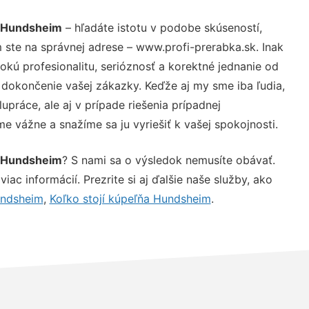
e Hundsheim
– hľadáte istotu v podobe skúseností,
 ste na správnej adrese – www.profi-prerabka.sk. Inak
ú profesionalitu, serióznosť a korektné jednanie od
dokončenie vašej zákazky. Keďže aj my sme iba ľudia,
upráce, ale aj v prípade riešenia prípadnej
e vážne a snažíme sa ju vyriešiť k vašej spokojnosti.
e Hundsheim
? S nami sa o výsledok nemusíte obávať.
iac informácií. Prezrite si aj ďalšie naše služby, ako
undsheim
,
Koľko stojí kúpeľňa Hundsheim
.