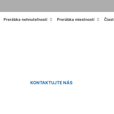
Prerábka nehnuteľností
Prerábka miestností
Čias
akartovej kúpeľn
KONTAKTUJTE NÁS