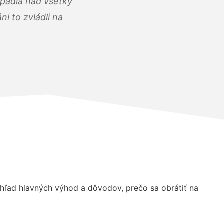
opadla nad všetky
i to zvládli na
ľad hlavných výhod a dôvodov, prečo sa obrátiť na