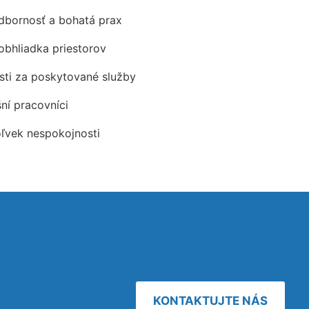
odbornosť a bohatá prax
obhliadka priestorov
ti za poskytované služby
šní pracovníci
oľvek nespokojnosti
KONTAKTUJTE NÁS