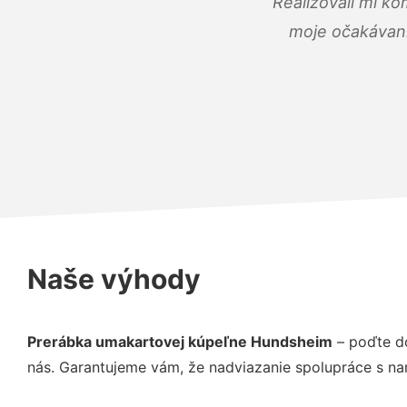
Realizovali mi ko
moje očakávania
Naše výhody
Prerábka umakartovej kúpeľne Hundsheim
– poďte do
nás. Garantujeme vám, že nadviazanie spolupráce s na