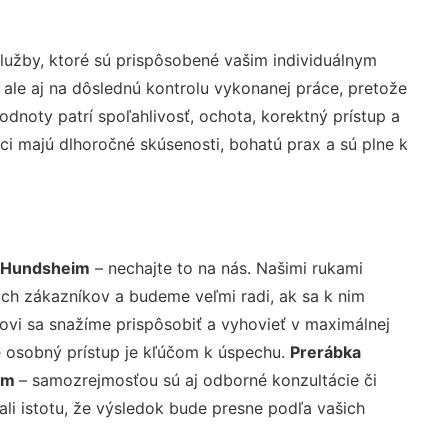
užby, ktoré sú prispôsobené vašim individuálnym
 ale aj na dôslednú kontrolu vykonanej práce, pretože
noty patrí spoľahlivosť, ochota, korektný prístup a
i majú dlhoročné skúsenosti, bohatú prax a sú plne k
e Hundsheim
– nechajte to na nás. Našimi rukami
ch zákazníkov a budeme veľmi radi, ak sa k nim
ovi sa snažíme prispôsobiť a vyhovieť v maximálnej
e osobný prístup je kľúčom k úspechu.
Prerábka
eim
– samozrejmosťou sú aj odborné konzultácie či
ali istotu, že výsledok bude presne podľa vašich