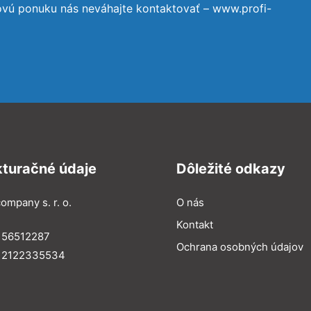
ovú ponuku nás neváhajte kontaktovať – www.profi-
kturačné údaje
Dôležité odkazy
ompany s. r. o.
O nás
Kontakt
 56512287
Ochrana osobných údajov
: 2122335534