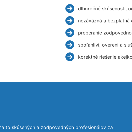
dlhoročné skúsenosti, 
nezáväzná a bezplatná 
preberanie zodpovednos
spoľahliví, overení a slu
korektné riešenie akejk
na to skúsených a zodpovedných profesionálov za