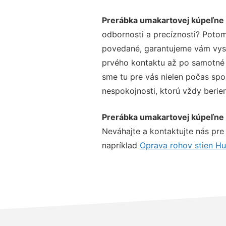
Prerábka umakartovej kúpeľn
odbornosti a precíznosti? Potom
povedané, garantujeme vám vysok
prvého kontaktu až po samotné 
sme tu pre vás nielen počas spol
nespokojnosti, ktorú vždy beriem
Prerábka umakartovej kúpeľn
Neváhajte a kontaktujte nás pre v
napríklad
Oprava rohov stien H