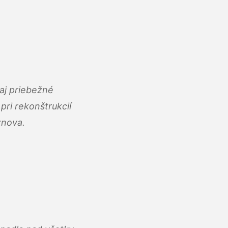
aj priebežné
ri rekonštrukcií
znova.