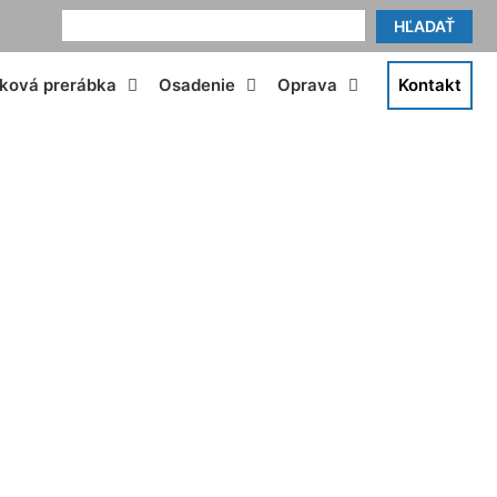
HĽADAŤ
tková prerábka
Osadenie
Oprava
Kontakt
e Hundsheim