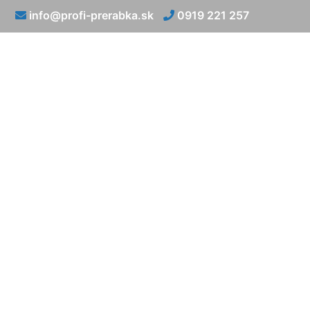
info@profi-prerabka.sk
0919 221 257
Prerábka u