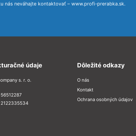
ku nás neváhajte kontaktovať – www.profi-prerabka.sk.
kturačné údaje
Dôležité odkazy
ompany s. r. o.
O nás
Kontakt
 56512287
Ochrana osobných údajov
: 2122335534