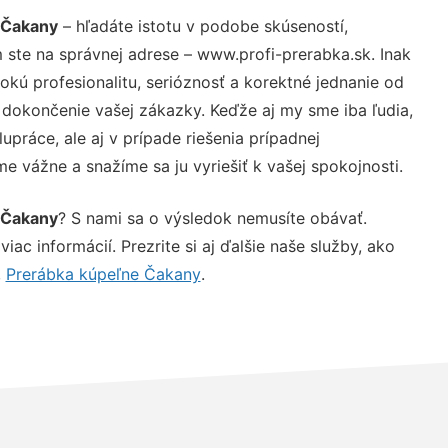
 Čakany
– hľadáte istotu v podobe skúseností,
 ste na správnej adrese – www.profi-prerabka.sk. Inak
ú profesionalitu, serióznosť a korektné jednanie od
dokončenie vašej zákazky. Keďže aj my sme iba ľudia,
upráce, ale aj v prípade riešenia prípadnej
e vážne a snažíme sa ju vyriešiť k vašej spokojnosti.
 Čakany
? S nami sa o výsledok nemusíte obávať.
iac informácií. Prezrite si aj ďalšie naše služby, ako
,
Prerábka kúpeľne Čakany
.