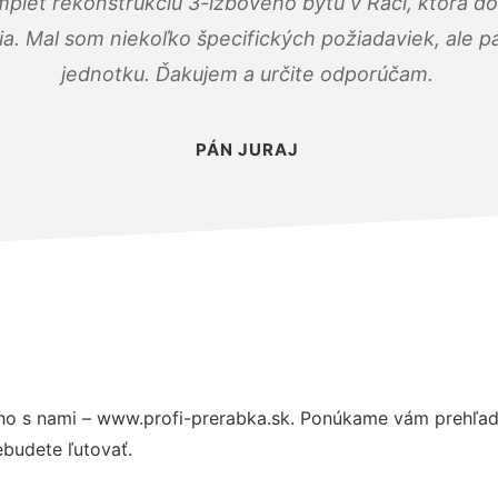
mplet rekonštrukciu 3-izbového bytu v Rači, ktorá d
. Mal som niekoľko špecifických požiadaviek, ale pán
jednotku. Ďakujem a určite odporúčam.
PÁN JURAJ
o s nami – www.profi-prerabka.sk. Ponúkame vám prehľad 
budete ľutovať.