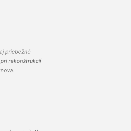
aj priebežné
ri rekonštrukcií
znova.