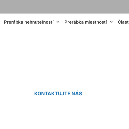
Prerábka nehnuteľností
Prerábka miestností
Čias
makartovej kúpeľ
KONTAKTUJTE NÁS