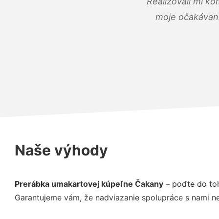
Realizovali mi ko
moje očakávania
Naše výhody
Prerábka umakartovej kúpeľne Čakany
– poďte do toh
Garantujeme vám, že nadviazanie spolupráce s nami ne