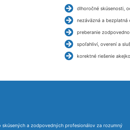
dlhoročné skúsenosti, 
nezáväzná a bezplatná 
preberanie zodpovednos
spoľahliví, overení a slu
korektné riešenie akejk
to skúsených a zodpovedných profesionálov za rozumný