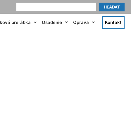
HĽADAŤ
tková prerábka
Osadenie
Oprava
Kontakt
ne Čakany