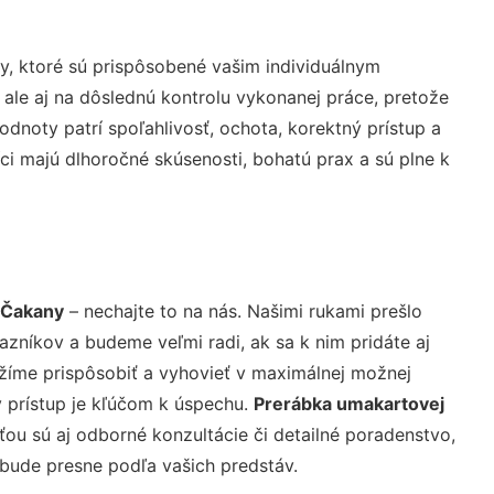
, ktoré sú prispôsobené vašim individuálnym
 ale aj na dôslednú kontrolu vykonanej práce, pretože
noty patrí spoľahlivosť, ochota, korektný prístup a
i majú dlhoročné skúsenosti, bohatú prax a sú plne k
 Čakany
– nechajte to na nás. Našimi rukami prešlo
níkov a budeme veľmi radi, ak sa k nim pridáte aj
žíme prispôsobiť a vyhovieť v maximálnej možnej
 prístup je kľúčom k úspechu.
Prerábka umakartovej
ou sú aj odborné konzultácie či detailné poradenstvo,
 bude presne podľa vašich predstáv.