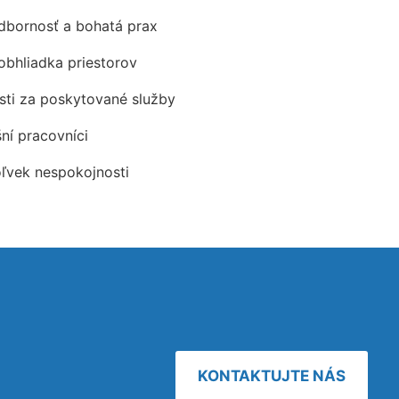
odbornosť a bohatá prax
obhliadka priestorov
ti za poskytované služby
šní pracovníci
oľvek nespokojnosti
KONTAKTUJTE NÁS