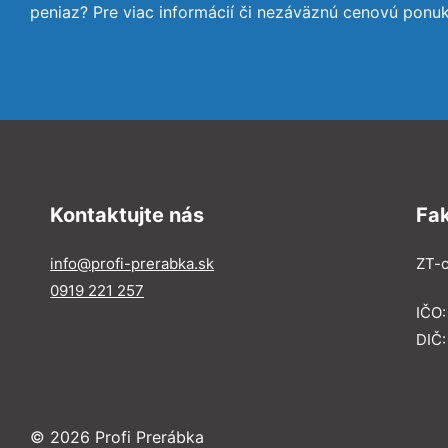
peniaz? Pre viac informácií či nezáväznú cenovú ponu
Kontaktujte nás
Fa
info@profi-prerabka.sk
ZT-c
0919 221 257
IČO:
DIČ
© 2026 Profi Prerábka