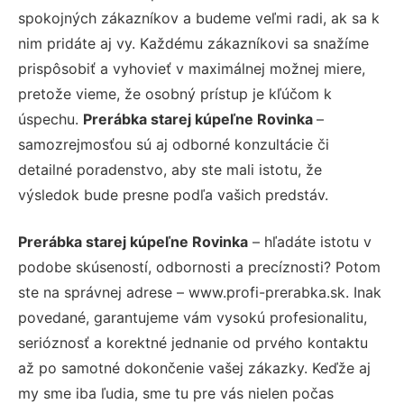
spokojných zákazníkov a budeme veľmi radi, ak sa k
nim pridáte aj vy. Každému zákazníkovi sa snažíme
prispôsobiť a vyhovieť v maximálnej možnej miere,
pretože vieme, že osobný prístup je kľúčom k
úspechu.
Prerábka starej kúpeľne Rovinka
–
samozrejmosťou sú aj odborné konzultácie či
detailné poradenstvo, aby ste mali istotu, že
výsledok bude presne podľa vašich predstáv.
Prerábka starej kúpeľne Rovinka
– hľadáte istotu v
podobe skúseností, odbornosti a precíznosti? Potom
ste na správnej adrese – www.profi-prerabka.sk. Inak
povedané, garantujeme vám vysokú profesionalitu,
serióznosť a korektné jednanie od prvého kontaktu
až po samotné dokončenie vašej zákazky. Keďže aj
my sme iba ľudia, sme tu pre vás nielen počas