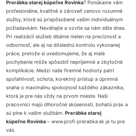
Prerábka starej kúpeľne Rovinka
? Ponúkame vám
profesionálne, kvalitné a zároveň cenovo rozumné
služby, ktoré sú prispôsobené vašim individuálnym
požiadavkám. Neváhajte a ozvite sa nám ešte dnes.
Pri realizácií služieb dbáme nielen na precíznosť a
odbornosť, ale aj na dôslednú kontrolu vykonanej
práce, pretože si uvedomujeme, že aj malé
pochybenie môže spôsobiť nepríjemné a zbytočné
komplikácie. Medzi naše firemné hodnoty patrí
spoľahlivosť, ochota, korektný prístup a úprimná
snaha o maximálnu spokojnosť každého zákazníka,
ktorá je pre nás vždy na prvom mieste. Naši
pracovníci majú dlhoročné skúsenosti, bohatú prax a
sú plne k vašim službám.
Prerábka starej
kúpeľne Rovinka
– www.profi-prerabka.sk je tu pre
vás.