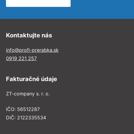
Kontaktujte nás
info@profi-prerabka.sk
0919 221 257
Fakturačné údaje
ZT-company s. r. o.
IČO: 56512287
DIČ: 2122335534