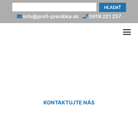
HĽADAŤ
info@profi-prerabka.sk
0919 221 257
Prerábka starej kúpeľne
Marchegg-Bahnhof
KONTAKTUJTE NÁS