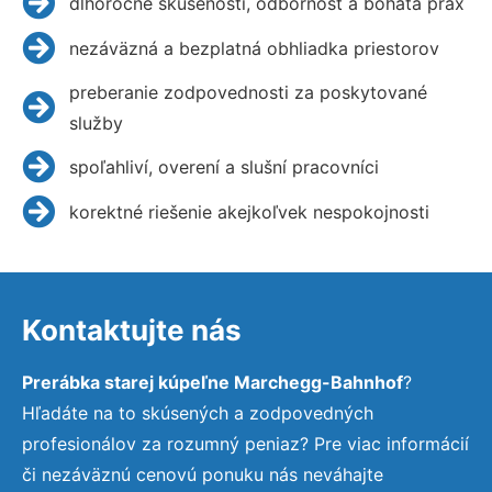
dlhoročné skúsenosti, odbornosť a bohatá prax
nezáväzná a bezplatná obhliadka priestorov
preberanie zodpovednosti za poskytované
služby
spoľahliví, overení a slušní pracovníci
korektné riešenie akejkoľvek nespokojnosti
Kontaktujte nás
Prerábka starej kúpeľne Marchegg-Bahnhof
?
Hľadáte na to skúsených a zodpovedných
profesionálov za rozumný peniaz? Pre viac informácií
či nezáväznú cenovú ponuku nás neváhajte