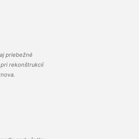
aj priebežné
ri rekonštrukcií
znova.