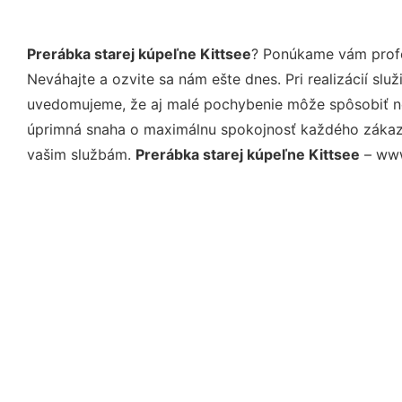
Prerábka starej kúpeľne Kittsee
? Ponúkame vám profe
Neváhajte a ozvite sa nám ešte dnes. Pri realizácií sl
uvedomujeme, že aj malé pochybenie môže spôsobiť nep
úprimná snaha o maximálnu spokojnosť každého zákazní
vašim službám.
Prerábka starej kúpeľne Kittsee
– www.