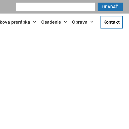
HĽADAŤ
tková prerábka
Osadenie
Oprava
Kontakt
ittsee