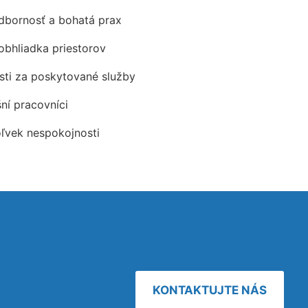
odbornosť a bohatá prax
obhliadka priestorov
ti za poskytované služby
šní pracovníci
oľvek nespokojnosti
KONTAKTUJTE NÁS