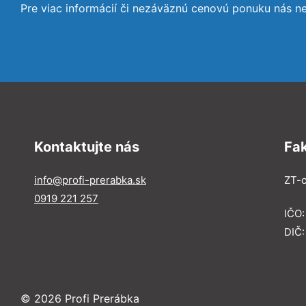
Pre viac informácií či nezáväznú cenovú ponuku nás n
Kontaktujte nás
Fa
info@profi-prerabka.sk
ZT-c
0919 221 257
IČO:
DIČ
© 2026 Profi Prerábka