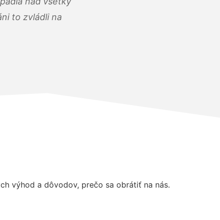
opadla nad všetky
i to zvládli na
h výhod a dôvodov, prečo sa obrátiť na nás.