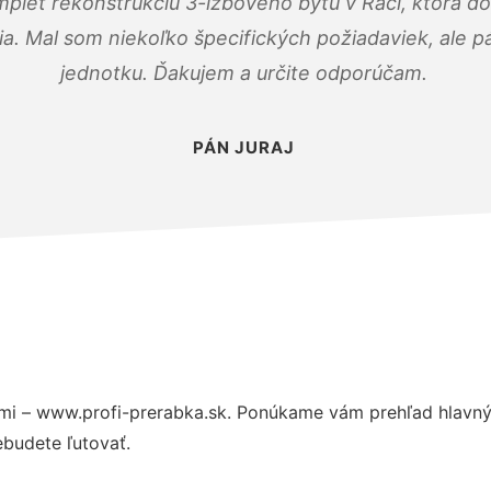
mplet rekonštrukciu 3-izbového bytu v Rači, ktorá d
. Mal som niekoľko špecifických požiadaviek, ale pán
jednotku. Ďakujem a určite odporúčam.
PÁN JURAJ
mi – www.profi-prerabka.sk. Ponúkame vám prehľad hlavnýc
budete ľutovať.