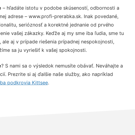
e
– hľadáte istotu v podobe skúseností, odbornosti a
nej adrese – www.profi-prerabka.sk. Inak povedané,
nalitu, serióznosť a korektné jednanie od prvého
nie vašej zákazky. Keďže aj my sme iba ľudia, sme tu
 ale aj v prípade riešenia prípadnej nespokojnosti,
me sa ju vyriešiť k vašej spokojnosti.
e
? S nami sa o výsledok nemusíte obávať. Neváhajte a
ií. Prezrite si aj ďalšie naše služby, ako napríklad
ba podkrovia Kittsee
.