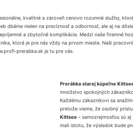
sionálne, kvalitné a zároveň cenovo rozumné služby, ktor
užieb dbáme nielen na precíznosť a odbornosť, ale aj na dôs
ríjemné a zbytočné komplikácie. Medzi naše firemné hodno
ka, ktorá je pre nás vždy na prvom mieste. Naši pracovníc
profi-prerabka.sk je tu pre vás.
Prerábka starej kúpeľne Kittse
množstvo spokojných zákazníkov 
Každému zákazníkovi sa snažíme
pretože vieme, že osobný príst
Kittsee
– samozrejmosťou sú aj 
mali istotu, že výsledok bude p