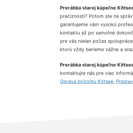
Prerábka starej kúpeľne Kittse
precíznosti? Potom ste na správ
garantujeme vám vysokú profesio
kontaktu až po samotné dokonče
pre vás nielen počas spolupráce,
ktorú vždy berieme vážne a snaží
Prerábka starej kúpeľne Kittse
kontaktujte nás pre viac informác
Oprava brizolitu Kittsee
,
Prestav