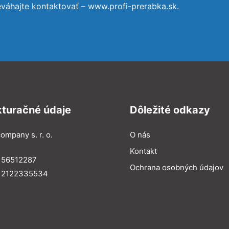
eváhajte kontaktovať – www.profi-prerabka.sk.
kturačné údaje
Dôležité odkazy
ompany s. r. o.
O nás
Kontakt
 56512287
Ochrana osobných údajov
: 2122335534