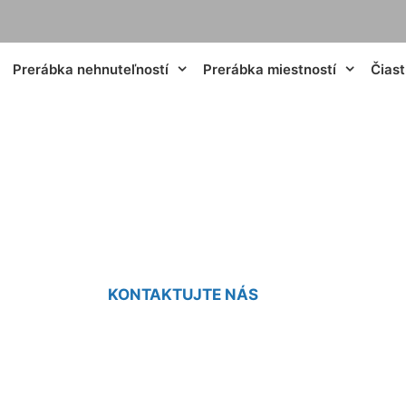
Prerábka nehnuteľností
Prerábka miestností
Čias
a starej kúpeľne K
KONTAKTUJTE NÁS