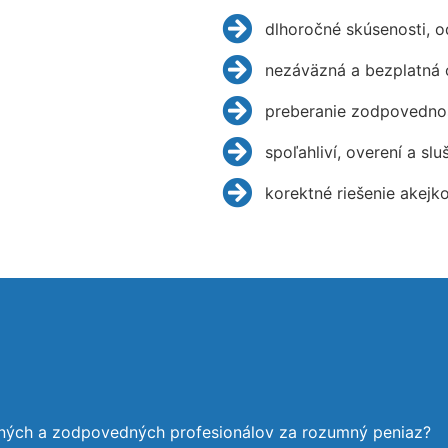
dlhoročné skúsenosti, 
nezáväzná a bezplatná 
preberanie zodpovednos
spoľahliví, overení a slu
korektné riešenie akejk
ených a zodpovedných profesionálov za rozumný peniaz?