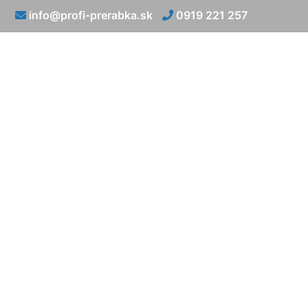
info@profi-prerabka.sk
0919 221 257
Prerábk