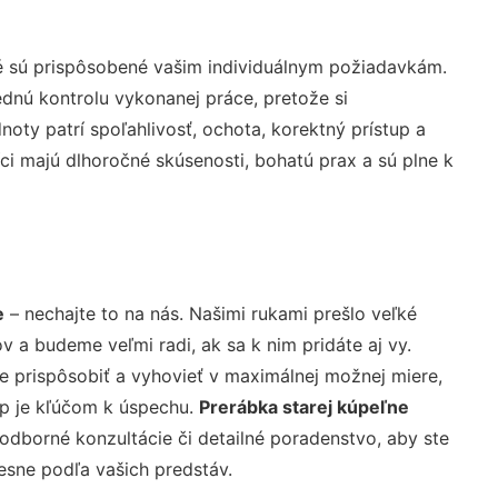
é sú prispôsobené vašim individuálnym požiadavkám.
lednú kontrolu vykonanej práce, pretože si
ty patrí spoľahlivosť, ochota, korektný prístup a
i majú dlhoročné skúsenosti, bohatú prax a sú plne k
e
– nechajte to na nás. Našimi rukami prešlo veľké
a budeme veľmi radi, ak sa k nim pridáte aj vy.
 prispôsobiť a vyhovieť v maximálnej možnej miere,
up je kľúčom k úspechu.
Prerábka starej kúpeľne
odborné konzultácie či detailné poradenstvo, aby ste
resne podľa vašich predstáv.