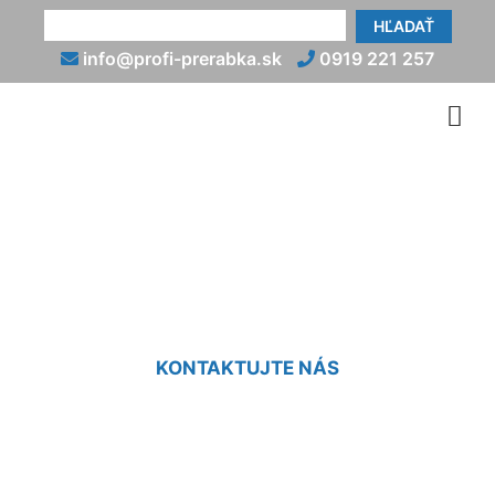
HĽADAŤ
info@profi-prerabka.sk
0919 221 257
Prerábka starej kúpeľne
Jarovce
KONTAKTUJTE NÁS