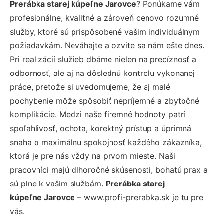
Prerábka starej kúpeľne Jarovce
? Ponúkame vám
profesionálne, kvalitné a zároveň cenovo rozumné
služby, ktoré sú prispôsobené vašim individuálnym
požiadavkám. Neváhajte a ozvite sa nám ešte dnes.
Pri realizácií služieb dbáme nielen na precíznosť a
odbornosť, ale aj na dôslednú kontrolu vykonanej
práce, pretože si uvedomujeme, že aj malé
pochybenie môže spôsobiť nepríjemné a zbytočné
komplikácie. Medzi naše firemné hodnoty patrí
spoľahlivosť, ochota, korektný prístup a úprimná
snaha o maximálnu spokojnosť každého zákazníka,
ktorá je pre nás vždy na prvom mieste. Naši
pracovníci majú dlhoročné skúsenosti, bohatú prax a
sú plne k vašim službám.
Prerábka starej
kúpeľne Jarovce
– www.profi-prerabka.sk je tu pre
vás.