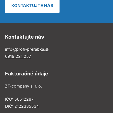
KONTAKTUJTE NÁS
Kontaktujte nás
info@profi-prerabka.sk
0919 221 257
Fakturačné údaje
ZT-company s. r. o.
IČO: 56512287
DIČ: 2122335534