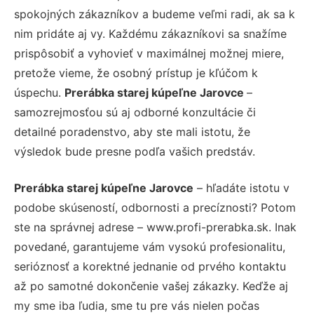
spokojných zákazníkov a budeme veľmi radi, ak sa k
nim pridáte aj vy. Každému zákazníkovi sa snažíme
prispôsobiť a vyhovieť v maximálnej možnej miere,
pretože vieme, že osobný prístup je kľúčom k
úspechu.
Prerábka starej kúpeľne Jarovce
–
samozrejmosťou sú aj odborné konzultácie či
detailné poradenstvo, aby ste mali istotu, že
výsledok bude presne podľa vašich predstáv.
Prerábka starej kúpeľne Jarovce
– hľadáte istotu v
podobe skúseností, odbornosti a precíznosti? Potom
ste na správnej adrese – www.profi-prerabka.sk. Inak
povedané, garantujeme vám vysokú profesionalitu,
serióznosť a korektné jednanie od prvého kontaktu
až po samotné dokončenie vašej zákazky. Keďže aj
my sme iba ľudia, sme tu pre vás nielen počas