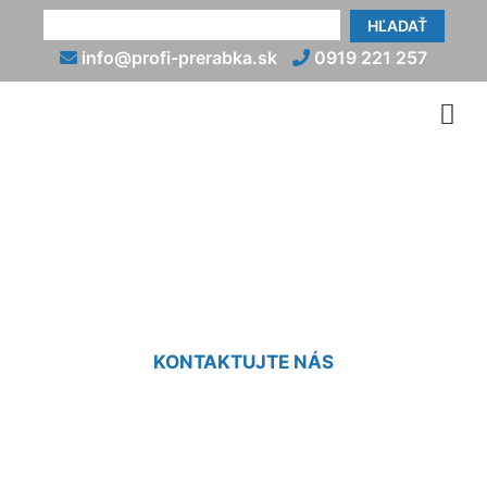
HĽADAŤ
info@profi-prerabka.sk
0919 221 257
Prerábka starej kúpeľne
Groißenbrunn
KONTAKTUJTE NÁS