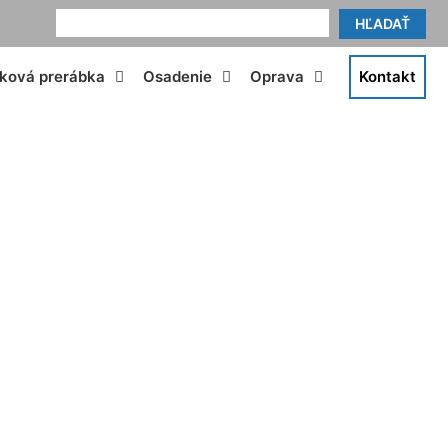
HĽADAŤ
tková prerábka
Osadenie
Oprava
Kontakt
u Pama