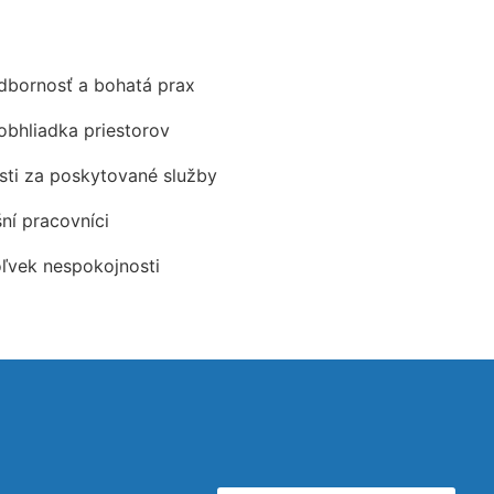
odbornosť a bohatá prax
obhliadka priestorov
ti za poskytované služby
šní pracovníci
oľvek nespokojnosti