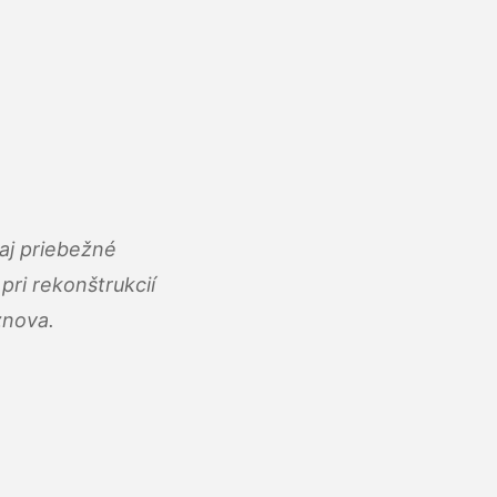
aj priebežné
ri rekonštrukcií
znova.