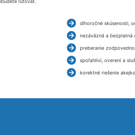
budete ľutovať.
dlhoročné skúsenosti, 
nezáväzná a bezplatná 
preberanie zodpovednos
spoľahliví, overení a slu
korektné riešenie akejk