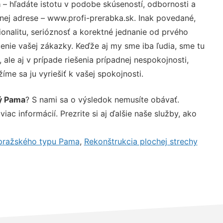
a
– hľadáte istotu v podobe skúseností, odbornosti a
nej adrese – www.profi-prerabka.sk. Inak povedané,
nalitu, serióznosť a korektné jednanie od prvého
nie vašej zákazky. Keďže aj my sme iba ľudia, sme tu
 ale aj v prípade riešenia prípadnej nespokojnosti,
me sa ju vyriešiť k vašej spokojnosti.
ý Pama
? S nami sa o výsledok nemusíte obávať.
iac informácií. Prezrite si aj ďalšie naše služby, ako
 pražského typu Pama
,
Rekonštrukcia plochej strechy