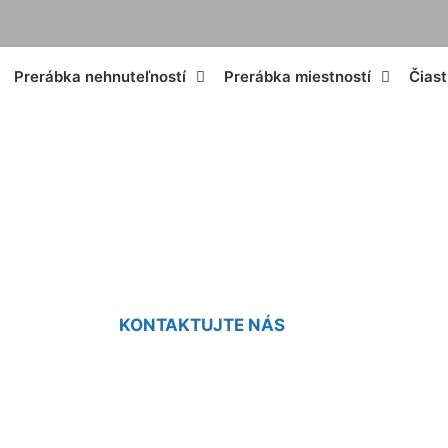
Prerábka nehnuteľností
Prerábka miestností
Čias
enie starého dom
KONTAKTUJTE NÁS