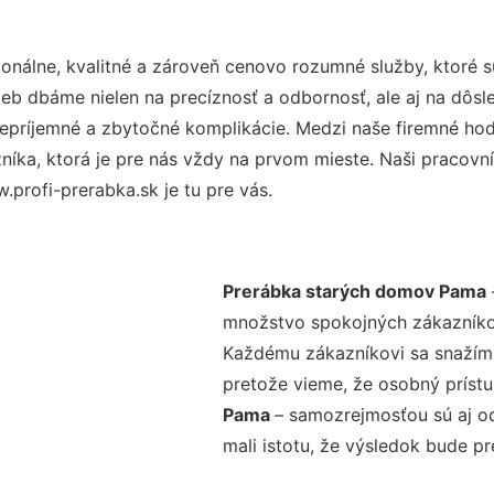
nálne, kvalitné a zároveň cenovo rozumné služby, ktoré 
užieb dbáme nielen na precíznosť a odbornosť, ale aj na dôs
ríjemné a zbytočné komplikácie. Medzi naše firemné hodno
ka, ktorá je pre nás vždy na prvom mieste. Naši pracovníc
profi-prerabka.sk je tu pre vás.
Prerábka starých domov Pama
množstvo spokojných zákazníkov 
Každému zákazníkovi sa snažíme
pretože vieme, že osobný príst
Pama
– samozrejmosťou sú aj od
mali istotu, že výsledok bude p