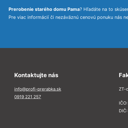
Prerobenie starého domu Pama
? Hľadáte na to skús
Pre viac informácií či nezáväznú cenovú ponuku nás n
Kontaktujte nás
Fa
info@profi-prerabka.sk
ZT-c
0919 221 257
IČO:
DIČ