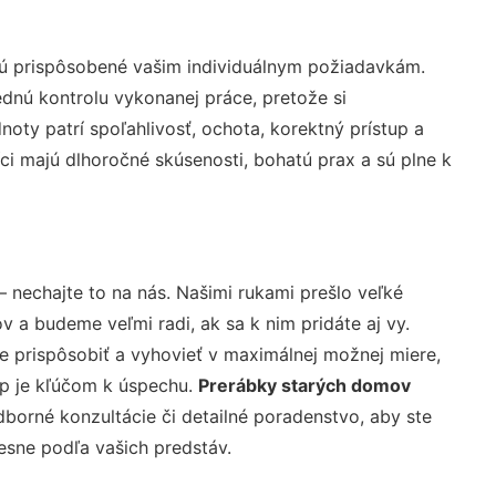
sú prispôsobené vašim individuálnym požiadavkám.
lednú kontrolu vykonanej práce, pretože si
ty patrí spoľahlivosť, ochota, korektný prístup a
i majú dlhoročné skúsenosti, bohatú prax a sú plne k
– nechajte to na nás. Našimi rukami prešlo veľké
a budeme veľmi radi, ak sa k nim pridáte aj vy.
 prispôsobiť a vyhovieť v maximálnej možnej miere,
up je kľúčom k úspechu.
Prerábky starých domov
borné konzultácie či detailné poradenstvo, aby ste
resne podľa vašich predstáv.