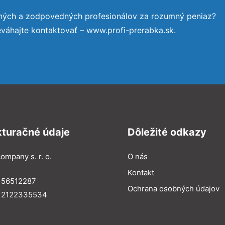
ených a zodpovedných profesionálov za rozumný peniaz?
eváhajte kontaktovať – www.profi-prerabka.sk.
kturačné údaje
Dôležité odkazy
ompany s. r. o.
O nás
Kontakt
 56512287
Ochrana osobných údajov
: 2122335534