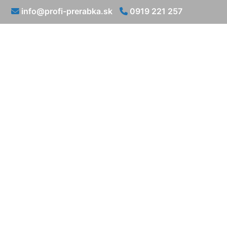
info@profi-prerabka.sk
0919 221 257
Prerob