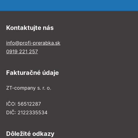
Kontaktujte nás
info@profi-prerabka.sk
0919 221 257
Fakturačné údaje
ZT-company s. r. o.
IČO: 56512287
DIČ: 2122335534
Dôležité odkazy