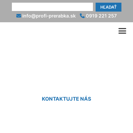
HĽADAŤ
info@profi-prerabka.sk
0919 221 257
Prerobenie starého domu
Koliba
KONTAKTUJTE NÁS