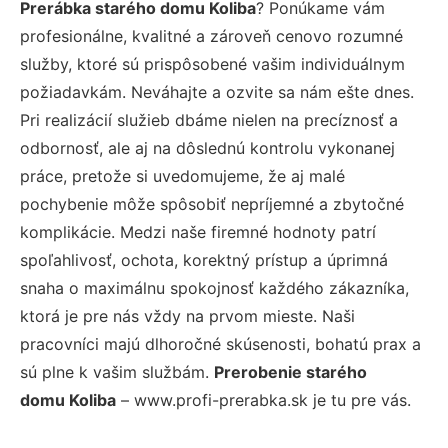
Prerábka starého domu Koliba
? Ponúkame vám
profesionálne, kvalitné a zároveň cenovo rozumné
služby, ktoré sú prispôsobené vašim individuálnym
požiadavkám. Neváhajte a ozvite sa nám ešte dnes.
Pri realizácií služieb dbáme nielen na precíznosť a
odbornosť, ale aj na dôslednú kontrolu vykonanej
práce, pretože si uvedomujeme, že aj malé
pochybenie môže spôsobiť nepríjemné a zbytočné
komplikácie. Medzi naše firemné hodnoty patrí
spoľahlivosť, ochota, korektný prístup a úprimná
snaha o maximálnu spokojnosť každého zákazníka,
ktorá je pre nás vždy na prvom mieste. Naši
pracovníci majú dlhoročné skúsenosti, bohatú prax a
sú plne k vašim službám.
Prerobenie starého
domu Koliba
– www.profi-prerabka.sk je tu pre vás.