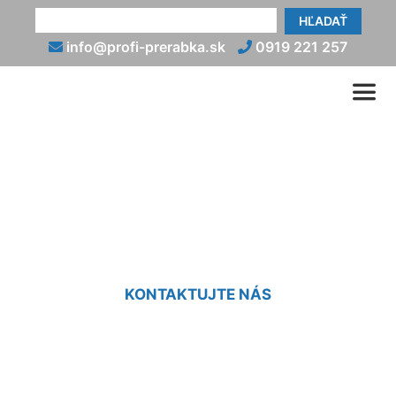
HĽADAŤ
info@profi-prerabka.sk
0919 221 257
Prerobenie starého domu
Dúbravka
KONTAKTUJTE NÁS