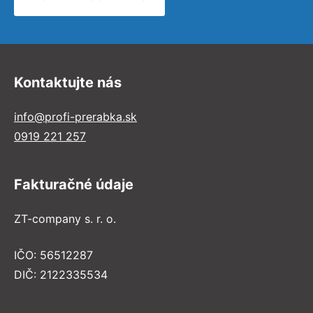
Kontaktujte nás
info@profi-prerabka.sk
0919 221 257
Fakturačné údaje
ZT-company s. r. o.
IČO: 56512287
DIČ: 2122335534