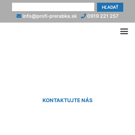
HĽADAŤ
info@profi-prerabka.sk
0919 221 257
Prerobenie starého domu
Bernolákovo
KONTAKTUJTE NÁS