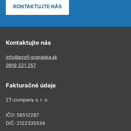
KONTAKTUJTE NÁS
Kontaktujte nás
info@profi-prerabka.sk
0919 221 257
Fakturačné údaje
ZT-company s. r. o.
IČO: 56512287
DIČ: 2122335534