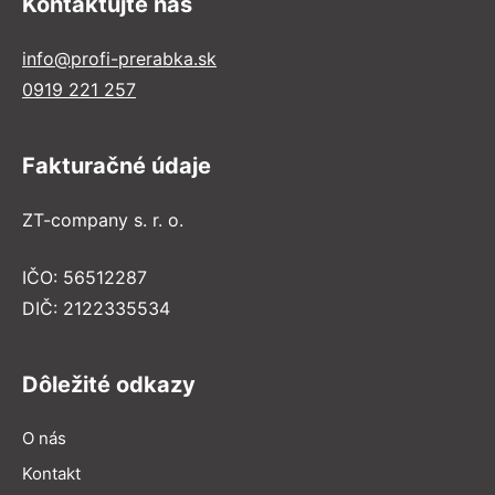
Kontaktujte nás
info@profi-prerabka.sk
0919 221 257
Fakturačné údaje
ZT-company s. r. o.
IČO: 56512287
DIČ: 2122335534
Dôležité odkazy
O nás
Kontakt