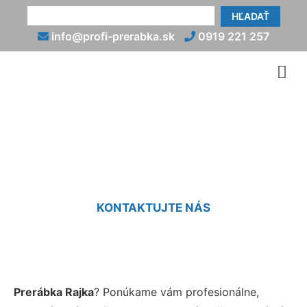
HĽADAŤ
info@profi-prerabka.sk
0919 221 257
Prerábka Rajka
KONTAKTUJTE NÁS
Prerábka Rajka
? Ponúkame vám profesionálne,