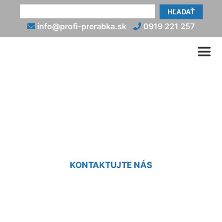
HĽADAŤ
info@profi-prerabka.sk
0919 221 257
Prerábka malej kúpeľne
Veľká Paka
KONTAKTUJTE NÁS