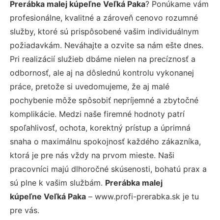
Prerábka malej kúpeľne Veľká Paka
? Ponúkame vám
profesionálne, kvalitné a zároveň cenovo rozumné
služby, ktoré sú prispôsobené vašim individuálnym
požiadavkám. Neváhajte a ozvite sa nám ešte dnes.
Pri realizácií služieb dbáme nielen na precíznosť a
odbornosť, ale aj na dôslednú kontrolu vykonanej
práce, pretože si uvedomujeme, že aj malé
pochybenie môže spôsobiť nepríjemné a zbytočné
komplikácie. Medzi naše firemné hodnoty patrí
spoľahlivosť, ochota, korektný prístup a úprimná
snaha o maximálnu spokojnosť každého zákazníka,
ktorá je pre nás vždy na prvom mieste. Naši
pracovníci majú dlhoročné skúsenosti, bohatú prax a
sú plne k vašim službám.
Prerábka malej
kúpeľne Veľká Paka
– www.profi-prerabka.sk je tu
pre vás.