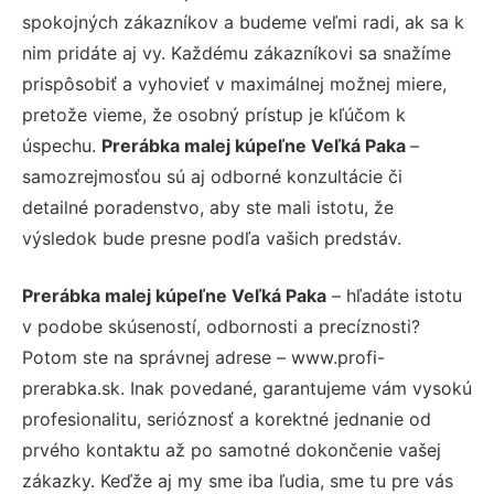
spokojných zákazníkov a budeme veľmi radi, ak sa k
nim pridáte aj vy. Každému zákazníkovi sa snažíme
prispôsobiť a vyhovieť v maximálnej možnej miere,
pretože vieme, že osobný prístup je kľúčom k
úspechu.
Prerábka malej kúpeľne Veľká Paka
–
samozrejmosťou sú aj odborné konzultácie či
detailné poradenstvo, aby ste mali istotu, že
výsledok bude presne podľa vašich predstáv.
Prerábka malej kúpeľne Veľká Paka
– hľadáte istotu
v podobe skúseností, odbornosti a precíznosti?
Potom ste na správnej adrese – www.profi-
prerabka.sk. Inak povedané, garantujeme vám vysokú
profesionalitu, serióznosť a korektné jednanie od
prvého kontaktu až po samotné dokončenie vašej
zákazky. Keďže aj my sme iba ľudia, sme tu pre vás