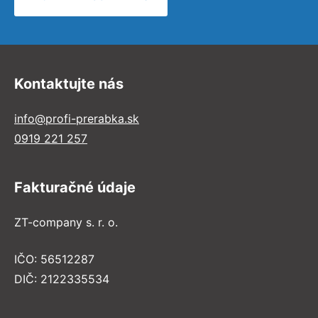
Kontaktujte nás
info@profi-prerabka.sk
0919 221 257
Fakturačné údaje
ZT-company s. r. o.
IČO: 56512287
DIČ: 2122335534