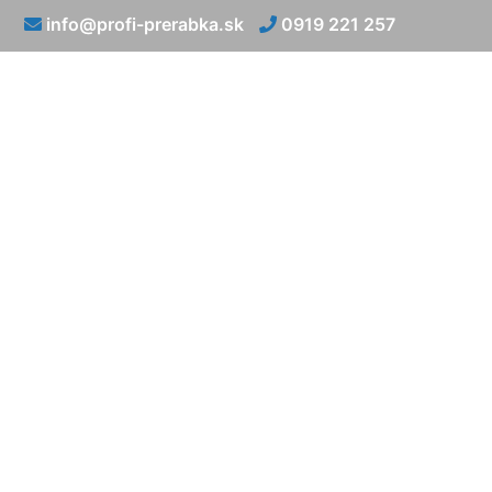
info@profi-prerabka.sk
0919 221 257
Prerábka 