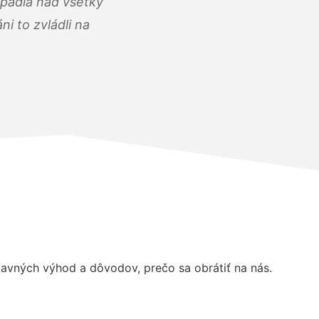
opadla nad všetky
i to zvládli na
avných výhod a dôvodov, prečo sa obrátiť na nás.