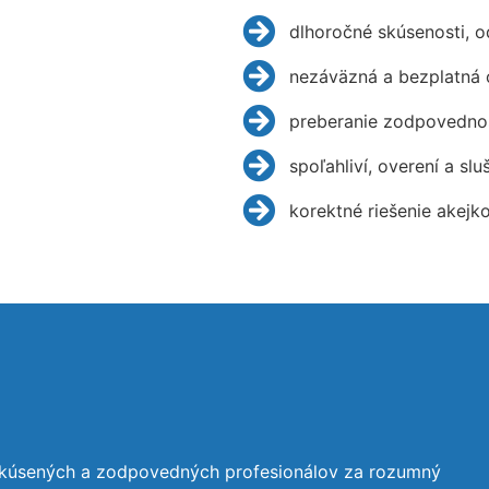
dlhoročné skúsenosti, 
nezáväzná a bezplatná 
preberanie zodpovednos
spoľahliví, overení a slu
korektné riešenie akejk
skúsených a zodpovedných profesionálov za rozumný