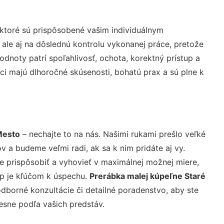
ktoré sú prispôsobené vašim individuálnym
 ale aj na dôslednú kontrolu vykonanej práce, pretože
noty patrí spoľahlivosť, ochota, korektný prístup a
i majú dlhoročné skúsenosti, bohatú prax a sú plne k
Mesto
– nechajte to na nás. Našimi rukami prešlo veľké
a budeme veľmi radi, ak sa k nim pridáte aj vy.
 prispôsobiť a vyhovieť v maximálnej možnej miere,
up je kľúčom k úspechu.
Prerábka malej kúpeľne Staré
dborné konzultácie či detailné poradenstvo, aby ste
resne podľa vašich predstáv.