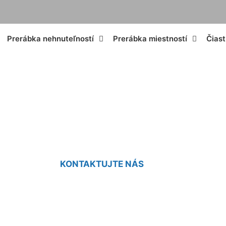
Prerábka nehnuteľností
Prerábka miestností
Čias
malej kúpeľne Sta
KONTAKTUJTE NÁS