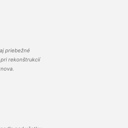
aj priebežné
ri rekonštrukcií
znova.