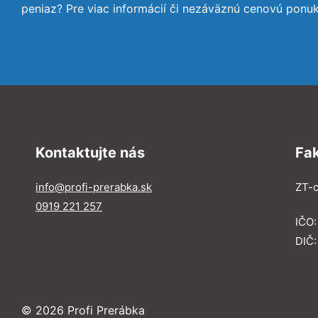
peniaz? Pre viac informácií či nezáväznú cenovú ponu
Kontaktujte nás
Fa
info@profi-prerabka.sk
ZT-c
0919 221 257
IČO:
DIČ
© 2026 Profi Prerábka