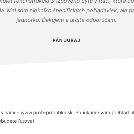
mplet rekonštrukciu 3-izbového bytu v Rači, ktorá d
. Mal som niekoľko špecifických požiadaviek, ale pán
jednotku. Ďakujem a určite odporúčam.
PÁN JURAJ
s nami – www.profi-prerabka.sk. Ponúkame vám prehľad hl
budete ľutovať.