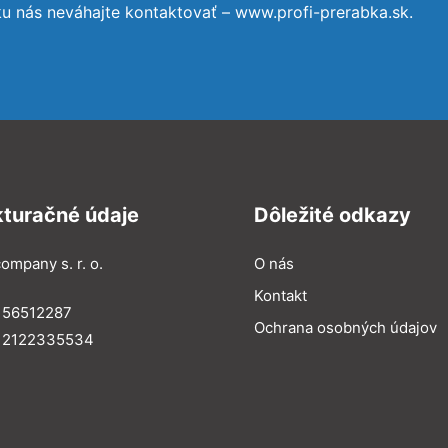
ku nás neváhajte kontaktovať – www.profi-prerabka.sk.
kturačné údaje
Dôležité odkazy
ompany s. r. o.
O nás
Kontakt
 56512287
Ochrana osobných údajov
: 2122335534