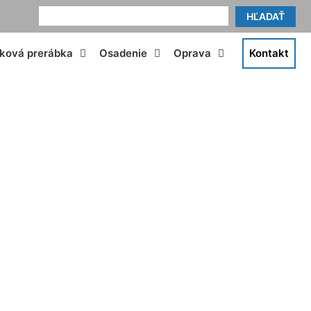
HĽADAŤ
tková prerábka
Osadenie
Oprava
Kontakt
ré Mesto