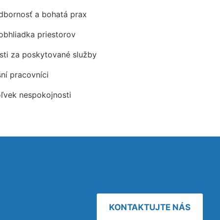
odbornosť a bohatá prax
obhliadka priestorov
ti za poskytované služby
šní pracovníci
oľvek nespokojnosti
KONTAKTUJTE NÁS