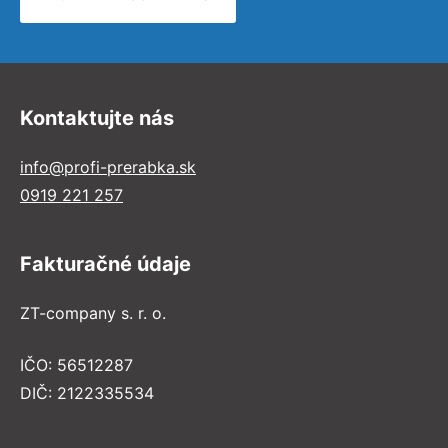
Kontaktujte nás
info@profi-prerabka.sk
0919 221 257
Fakturačné údaje
ZT-company s. r. o.
IČO: 56512287
DIČ: 2122335534