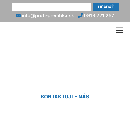
HĽADAŤ
info@profi-prerabka.sk
0919 221 257
Prerábka malej kúpeľne
Ružinov
KONTAKTUJTE NÁS