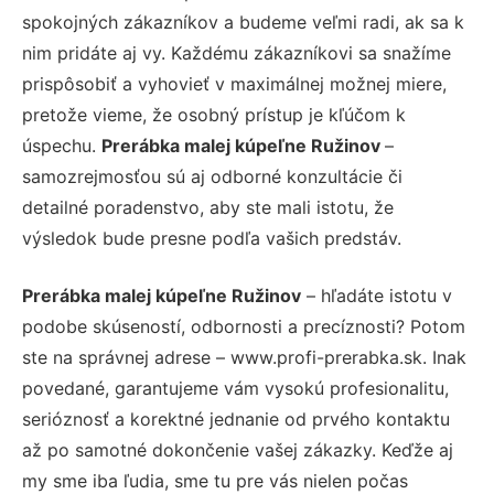
spokojných zákazníkov a budeme veľmi radi, ak sa k
nim pridáte aj vy. Každému zákazníkovi sa snažíme
prispôsobiť a vyhovieť v maximálnej možnej miere,
pretože vieme, že osobný prístup je kľúčom k
úspechu.
Prerábka malej kúpeľne Ružinov
–
samozrejmosťou sú aj odborné konzultácie či
detailné poradenstvo, aby ste mali istotu, že
výsledok bude presne podľa vašich predstáv.
Prerábka malej kúpeľne Ružinov
– hľadáte istotu v
podobe skúseností, odbornosti a precíznosti? Potom
ste na správnej adrese – www.profi-prerabka.sk. Inak
povedané, garantujeme vám vysokú profesionalitu,
serióznosť a korektné jednanie od prvého kontaktu
až po samotné dokončenie vašej zákazky. Keďže aj
my sme iba ľudia, sme tu pre vás nielen počas