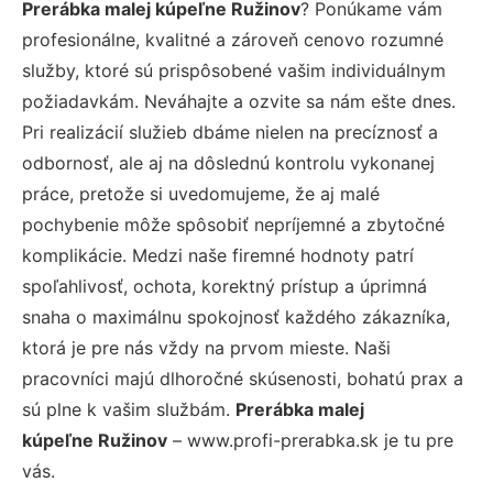
Prerábka malej kúpeľne Ružinov
? Ponúkame vám
profesionálne, kvalitné a zároveň cenovo rozumné
služby, ktoré sú prispôsobené vašim individuálnym
požiadavkám. Neváhajte a ozvite sa nám ešte dnes.
Pri realizácií služieb dbáme nielen na precíznosť a
odbornosť, ale aj na dôslednú kontrolu vykonanej
práce, pretože si uvedomujeme, že aj malé
pochybenie môže spôsobiť nepríjemné a zbytočné
komplikácie. Medzi naše firemné hodnoty patrí
spoľahlivosť, ochota, korektný prístup a úprimná
snaha o maximálnu spokojnosť každého zákazníka,
ktorá je pre nás vždy na prvom mieste. Naši
pracovníci majú dlhoročné skúsenosti, bohatú prax a
sú plne k vašim službám.
Prerábka malej
kúpeľne Ružinov
– www.profi-prerabka.sk je tu pre
vás.