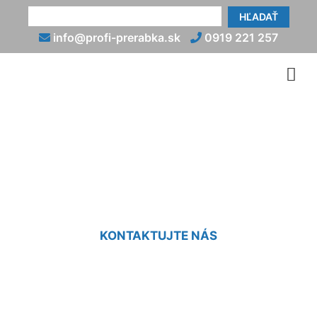
HĽADAŤ
info@profi-prerabka.sk
0919 221 257
Prerábka malej kúpeľne
Nová Ves pri Dunaji
KONTAKTUJTE NÁS