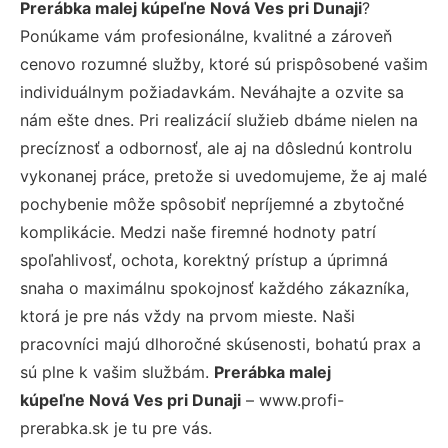
Prerábka malej kúpeľne Nová Ves pri Dunaji
?
Ponúkame vám profesionálne, kvalitné a zároveň
cenovo rozumné služby, ktoré sú prispôsobené vašim
individuálnym požiadavkám. Neváhajte a ozvite sa
nám ešte dnes. Pri realizácií služieb dbáme nielen na
precíznosť a odbornosť, ale aj na dôslednú kontrolu
vykonanej práce, pretože si uvedomujeme, že aj malé
pochybenie môže spôsobiť nepríjemné a zbytočné
komplikácie. Medzi naše firemné hodnoty patrí
spoľahlivosť, ochota, korektný prístup a úprimná
snaha o maximálnu spokojnosť každého zákazníka,
ktorá je pre nás vždy na prvom mieste. Naši
pracovníci majú dlhoročné skúsenosti, bohatú prax a
sú plne k vašim službám.
Prerábka malej
kúpeľne Nová Ves pri Dunaji
– www.profi-
prerabka.sk je tu pre vás.