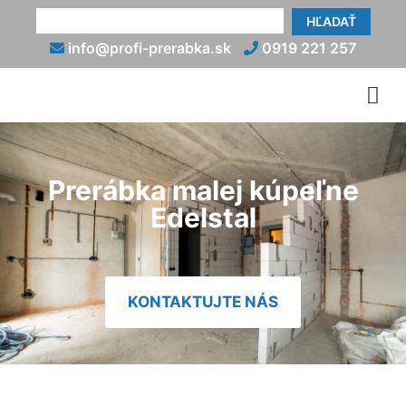
HĽADAŤ
info@profi-prerabka.sk
0919 221 257
Prerábka malej kúpeľne
Edelstal
KONTAKTUJTE NÁS