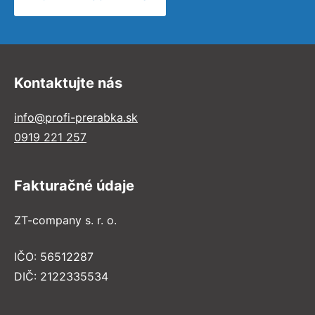
Kontaktujte nás
info@profi-prerabka.sk
0919 221 257
Fakturačné údaje
ZT-company s. r. o.
IČO: 56512287
DIČ: 2122335534