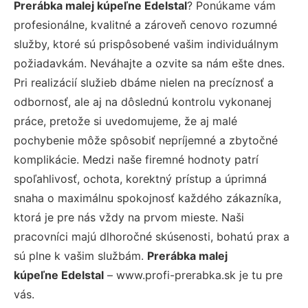
Prerábka malej kúpeľne Edelstal
? Ponúkame vám
profesionálne, kvalitné a zároveň cenovo rozumné
služby, ktoré sú prispôsobené vašim individuálnym
požiadavkám. Neváhajte a ozvite sa nám ešte dnes.
Pri realizácií služieb dbáme nielen na precíznosť a
odbornosť, ale aj na dôslednú kontrolu vykonanej
práce, pretože si uvedomujeme, že aj malé
pochybenie môže spôsobiť nepríjemné a zbytočné
komplikácie. Medzi naše firemné hodnoty patrí
spoľahlivosť, ochota, korektný prístup a úprimná
snaha o maximálnu spokojnosť každého zákazníka,
ktorá je pre nás vždy na prvom mieste. Naši
pracovníci majú dlhoročné skúsenosti, bohatú prax a
sú plne k vašim službám.
Prerábka malej
kúpeľne Edelstal
– www.profi-prerabka.sk je tu pre
vás.