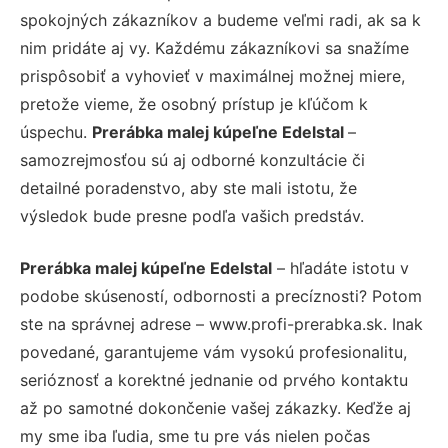
spokojných zákazníkov a budeme veľmi radi, ak sa k
nim pridáte aj vy. Každému zákazníkovi sa snažíme
prispôsobiť a vyhovieť v maximálnej možnej miere,
pretože vieme, že osobný prístup je kľúčom k
úspechu.
Prerábka malej kúpeľne Edelstal
–
samozrejmosťou sú aj odborné konzultácie či
detailné poradenstvo, aby ste mali istotu, že
výsledok bude presne podľa vašich predstáv.
Prerábka malej kúpeľne Edelstal
– hľadáte istotu v
podobe skúseností, odbornosti a precíznosti? Potom
ste na správnej adrese – www.profi-prerabka.sk. Inak
povedané, garantujeme vám vysokú profesionalitu,
serióznosť a korektné jednanie od prvého kontaktu
až po samotné dokončenie vašej zákazky. Keďže aj
my sme iba ľudia, sme tu pre vás nielen počas