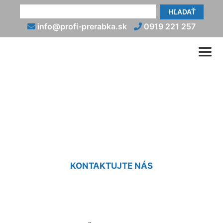
HĽADAŤ
info@profi-prerabka.sk
0919 221 257
Prerábka kúpeľne pre
invalidov Staré Mesto
KONTAKTUJTE NÁS