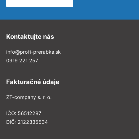
Kontaktujte nás
info@profi-prerabka.sk
0919 221 257
Fakturačné údaje
ZT-company s. r. o.
IČO: 56512287
DIČ: 2122335534