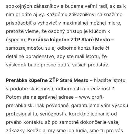
spokojných zákazníkov a budeme veľmi radi, ak sa k
nim pridáte aj vy. Každému zákazníkovi sa snažíme
prispôsobiť a vyhovieť v maximálnej možnej miere,
pretože vieme, že osobný prístup je kľúčom k
úspechu.
Prerábka kúpeľne ZŤP Staré Mesto
–
samozrejmosťou sú aj odborné konzultácie či
detailné poradenstvo, aby ste mali istotu, že
výsledok bude presne podľa vašich predstáv.
Prerábka kúpeľne ZŤP Staré Mesto
– hľadáte istotu
v podobe skúseností, odbornosti a precíznosti?
Potom ste na správnej adrese – www.profi-
prerabka.sk. Inak povedané, garantujeme vám vysokú
profesionalitu, serióznosť a korektné jednanie od
prvého kontaktu až po samotné dokončenie vašej
zákazky. Keďže aj my sme iba ľudia, sme tu pre vás