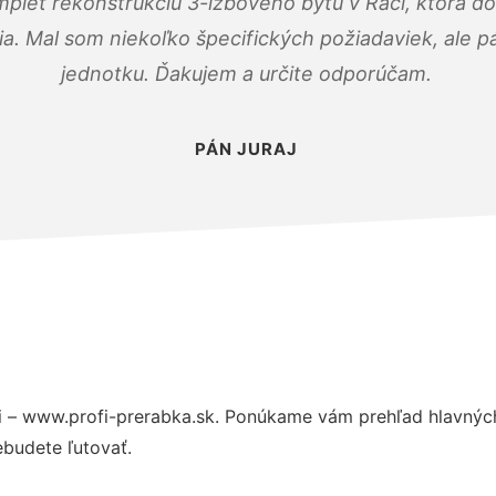
mplet rekonštrukciu 3-izbového bytu v Rači, ktorá d
. Mal som niekoľko špecifických požiadaviek, ale pán
jednotku. Ďakujem a určite odporúčam.
PÁN JURAJ
 – www.profi-prerabka.sk. Ponúkame vám prehľad hlavných
budete ľutovať.