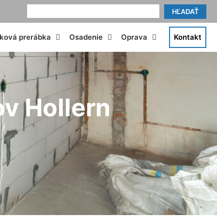
HĽADAŤ
tková prerábka
Osadenie
Oprava
Kontakt
ov Hollern