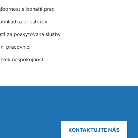
odbornosť a bohatá prax
obhliadka priestorov
ti za poskytované služby
šní pracovníci
oľvek nespokojnosti
KONTAKTUJTE NÁS