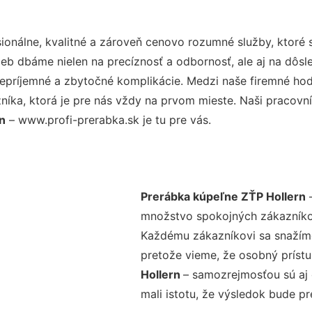
onálne, kvalitné a zároveň cenovo rozumné služby, ktoré
užieb dbáme nielen na precíznosť a odbornosť, ale aj na dôs
ríjemné a zbytočné komplikácie. Medzi naše firemné hodno
ka, ktorá je pre nás vždy na prvom mieste. Naši pracovníc
n
– www.profi-prerabka.sk je tu pre vás.
Prerábka kúpeľne ZŤP Hollern
–
množstvo spokojných zákazníkov 
Každému zákazníkovi sa snažíme
pretože vieme, že osobný príst
Hollern
– samozrejmosťou sú aj 
mali istotu, že výsledok bude p