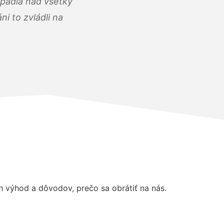
opadla nad všetky
i to zvládli na
 výhod a dôvodov, prečo sa obrátiť na nás.