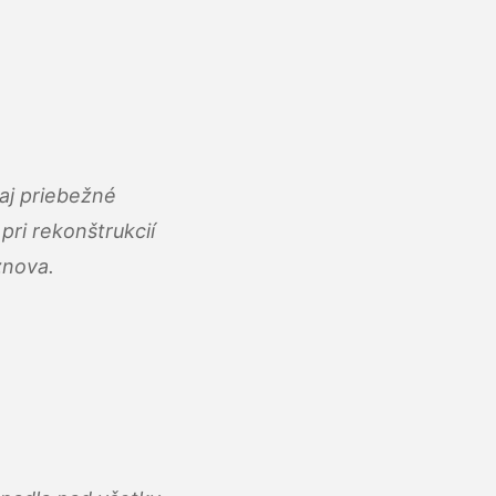
aj priebežné
ri rekonštrukcií
znova.