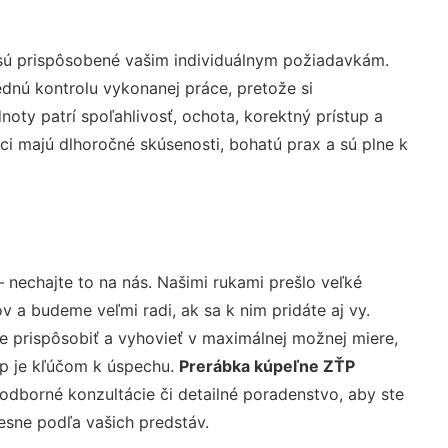
 sú prispôsobené vašim individuálnym požiadavkám.
lednú kontrolu vykonanej práce, pretože si
ty patrí spoľahlivosť, ochota, korektný prístup a
i majú dlhoročné skúsenosti, bohatú prax a sú plne k
 nechajte to na nás. Našimi rukami prešlo veľké
a budeme veľmi radi, ak sa k nim pridáte aj vy.
 prispôsobiť a vyhovieť v maximálnej možnej miere,
up je kľúčom k úspechu.
Prerábka kúpeľne ZŤP
odborné konzultácie či detailné poradenstvo, aby ste
resne podľa vašich predstáv.