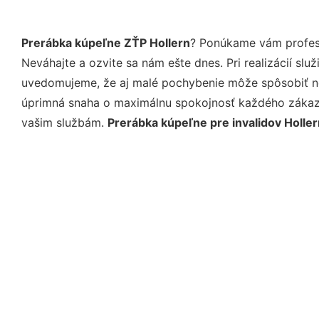
Prerábka kúpeľne ZŤP Hollern
? Ponúkame vám profesi
Neváhajte a ozvite sa nám ešte dnes. Pri realizácií sl
uvedomujeme, že aj malé pochybenie môže spôsobiť nep
úprimná snaha o maximálnu spokojnosť každého zákazní
vašim službám.
Prerábka kúpeľne pre invalidov Holler