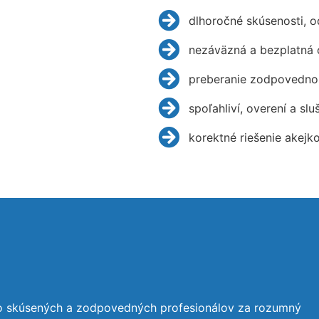
dlhoročné skúsenosti, 
nezáväzná a bezplatná 
preberanie zodpovednos
spoľahliví, overení a slu
korektné riešenie akejk
to skúsených a zodpovedných profesionálov za rozumný