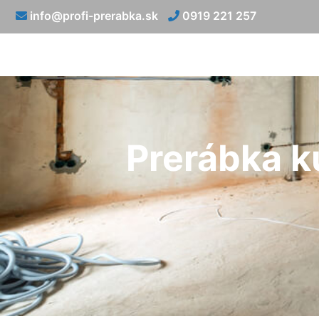
info@profi-prerabka.sk
0919 221 257
Prerábka k