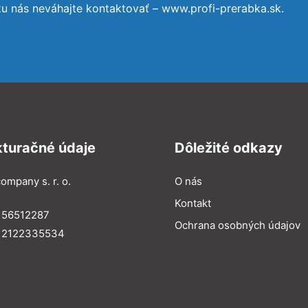
ku nás neváhajte kontaktovať – www.profi-prerabka.sk.
kturačné údaje
Dôležité odkazy
ompany s. r. o.
O nás
Kontakt
 56512287
Ochrana osobných údajov
: 2122335534