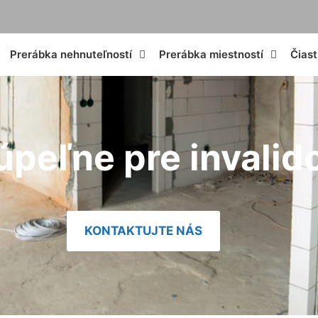
Prerábka nehnuteľností
Prerábka miestností
Čias
úpeľne pre invalid
KONTAKTUJTE NÁS