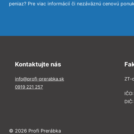
peniaz? Pre viac informácií či nezáväznú cenovú ponu
Kontaktujte nás
Fa
info@profi-prerabka.sk
ZT-c
0919 221 257
IČO:
DIČ
© 2026 Profi Prerábka