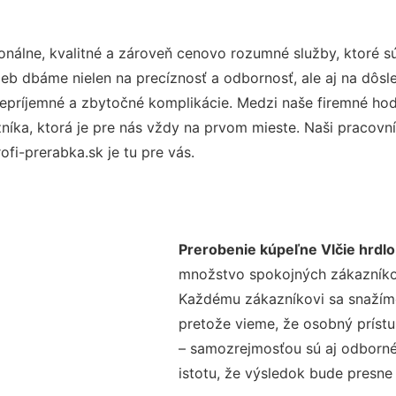
nálne, kvalitné a zároveň cenovo rozumné služby, ktoré 
užieb dbáme nielen na precíznosť a odbornosť, ale aj na dôs
ríjemné a zbytočné komplikácie. Medzi naše firemné hodno
ka, ktorá je pre nás vždy na prvom mieste. Naši pracovníc
fi-prerabka.sk je tu pre vás.
Prerobenie kúpeľne Vlčie hrdlo
množstvo spokojných zákazníkov 
Každému zákazníkovi sa snažíme
pretože vieme, že osobný príst
– samozrejmosťou sú aj odborné 
istotu, že výsledok bude presne