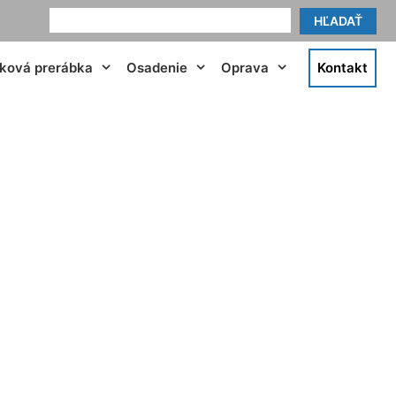
HĽADAŤ
tková prerábka
Osadenie
Oprava
Kontakt
hrdlo