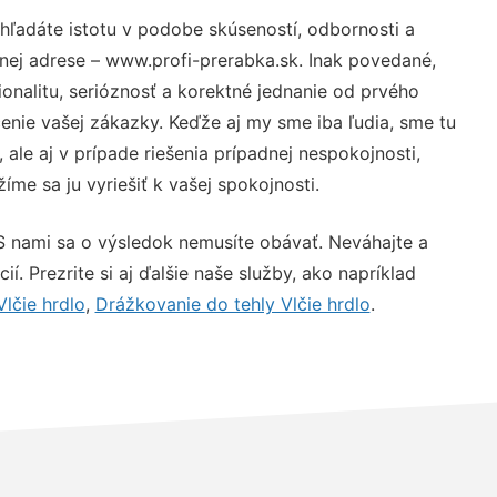
hľadáte istotu v podobe skúseností, odbornosti a
nej adrese – www.profi-prerabka.sk. Inak povedané,
nalitu, serióznosť a korektné jednanie od prvého
nie vašej zákazky. Keďže aj my sme iba ľudia, sme tu
 ale aj v prípade riešenia prípadnej nespokojnosti,
me sa ju vyriešiť k vašej spokojnosti.
S nami sa o výsledok nemusíte obávať. Neváhajte a
ií. Prezrite si aj ďalšie naše služby, ako napríklad
lčie hrdlo
,
Drážkovanie do tehly Vlčie hrdlo
.