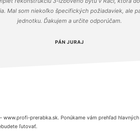
mplet rekonštrukciu 3-izbového bytu v Rači, ktorá d
. Mal som niekoľko špecifických požiadaviek, ale pán
jednotku. Ďakujem a určite odporúčam.
PÁN JURAJ
– www.profi-prerabka.sk. Ponúkame vám prehľad hlavných 
budete ľutovať.