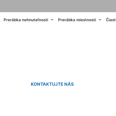
Prerábka nehnuteľností
Prerábka miestností
Čias
bky kúpeľní Vlčie 
KONTAKTUJTE NÁS