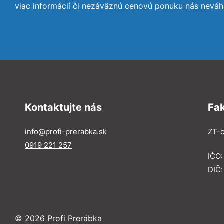
viac informácií či nezáväznú cenovú ponuku nás neváh
Kontaktujte nás
Fa
info@profi-prerabka.sk
ZT-c
0919 221 257
IČO:
DIČ
© 2026 Profi Prerábka