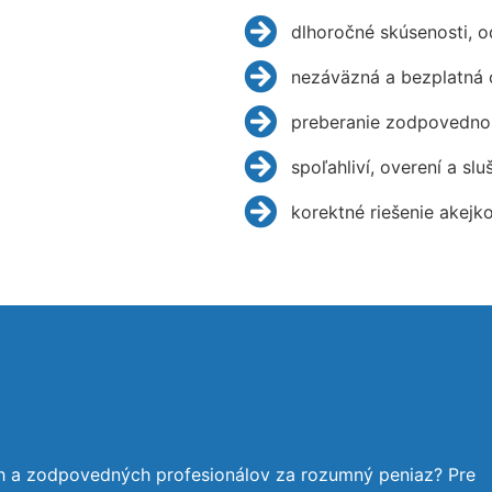
dlhoročné skúsenosti, 
nezáväzná a bezplatná 
preberanie zodpovednos
spoľahliví, overení a slu
korektné riešenie akejk
ch a zodpovedných profesionálov za rozumný peniaz? Pre