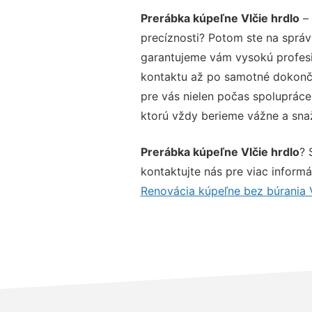
Prerábka kúpeľne Vlčie hrdlo
– 
precíznosti? Potom ste na správ
garantujeme vám vysokú profesio
kontaktu až po samotné dokonče
pre vás nielen počas spolupráce,
ktorú vždy berieme vážne a snaží
Prerábka kúpeľne Vlčie hrdlo
? 
kontaktujte nás pre viac informác
Renovácia kúpeľne bez búrania V