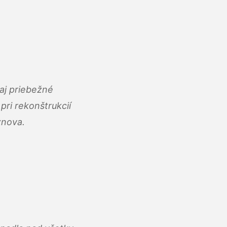
aj priebežné
ri rekonštrukcií
znova.