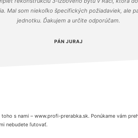
mplet rekonštrukciu 3-izbového bytu v Rači, ktorá d
. Mal som niekoľko špecifických požiadaviek, ale pán
jednotku. Ďakujem a určite odporúčam.
PÁN JURAJ
 toho s nami – www.profi-prerabka.sk. Ponúkame vám prehľ
mi nebudete ľutovať.