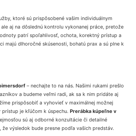
užby, ktoré sú prispôsobené vašim individuálnym
 ale aj na dôslednú kontrolu vykonanej práce, pretože
noty patrí spoľahlivosť, ochota, korektný prístup a
i majú dlhoročné skúsenosti, bohatú prax a sú plne k
oimersdorf
– nechajte to na nás. Našimi rukami prešlo
níkov a budeme veľmi radi, ak sa k nim pridáte aj
žíme prispôsobiť a vyhovieť v maximálnej možnej
 prístup je kľúčom k úspechu.
Prerábka kúpeľne v
jmosťou sú aj odborné konzultácie či detailné
u, že výsledok bude presne podľa vašich predstáv.