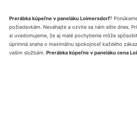
Prerábka kúpeľne v paneláku Loimersdorf
? Ponúkame 
požiadavkám. Neváhajte a ozvite sa nám ešte dnes. Pri 
si uvedomujeme, že aj malé pochybenie môže spôsobiť 
úprimná snaha o maximálnu spokojnosť každého zákazní
vašim službám.
Prerábka kúpeľne v paneláku cena Lo