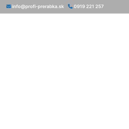
info@profi-prerabka.sk
0919 221 257
Prerábka kúpeľ