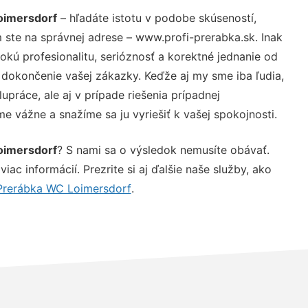
oimersdorf
– hľadáte istotu v podobe skúseností,
 ste na správnej adrese – www.profi-prerabka.sk. Inak
ú profesionalitu, serióznosť a korektné jednanie od
dokončenie vašej zákazky. Keďže aj my sme iba ľudia,
upráce, ale aj v prípade riešenia prípadnej
e vážne a snažíme sa ju vyriešiť k vašej spokojnosti.
oimersdorf
? S nami sa o výsledok nemusíte obávať.
iac informácií. Prezrite si aj ďalšie naše služby, ako
Prerábka WC Loimersdorf
.