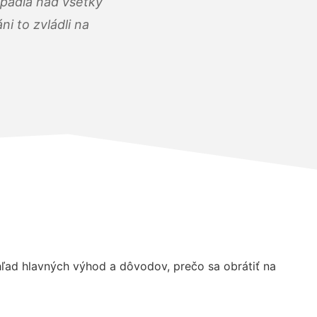
opadla nad všetky
i to zvládli na
ad hlavných výhod a dôvodov, prečo sa obrátiť na