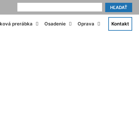
HĽADAŤ
tková prerábka
Osadenie
Oprava
Kontakt
a Loimersdorf