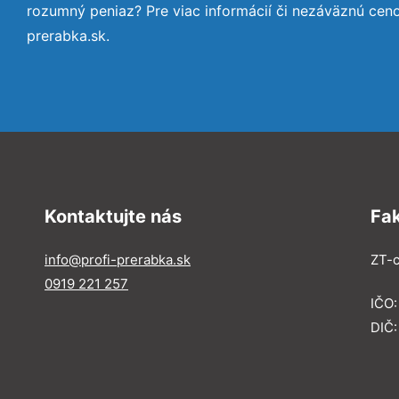
rozumný peniaz? Pre viac informácií či nezáväznú cen
prerabka.sk.
Kontaktujte nás
Fa
info@profi-prerabka.sk
ZT-c
0919 221 257
IČO:
DIČ