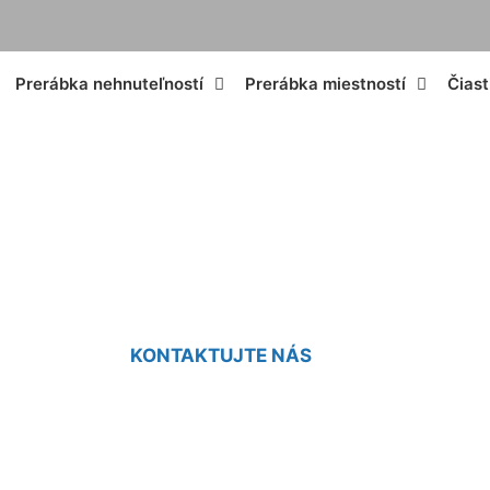
Prerábka nehnuteľností
Prerábka miestností
Čias
ne v paneláku cen
KONTAKTUJTE NÁS