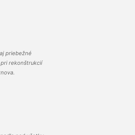
aj priebežné
ri rekonštrukcií
znova.