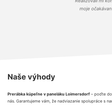
Realizovali mi ko
moje očakávania
Naše výhody
Prerábka kúpeľne v paneláku Loimersdorf
– poďte do
nás. Garantujeme vám, že nadviazanie spolupráce s na