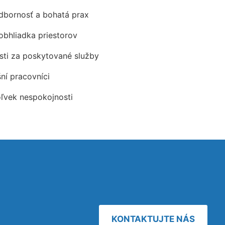
odbornosť a bohatá prax
obhliadka priestorov
ti za poskytované služby
šní pracovníci
oľvek nespokojnosti
KONTAKTUJTE NÁS