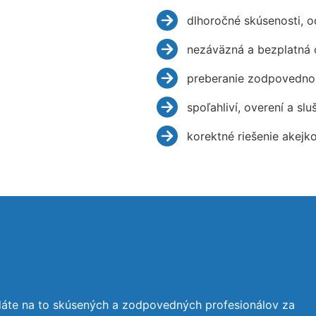
dlhoročné skúsenosti, 
nezáväzná a bezplatná 
preberanie zodpovednos
spoľahliví, overení a slu
korektné riešenie akejk
dáte na to skúsených a zodpovedných profesionálov za