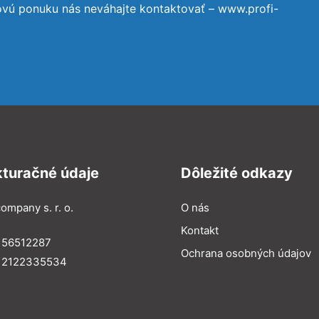
ovú ponuku nás neváhajte kontaktovať – www.profi-
kturačné údaje
Dôležité odkazy
ompany s. r. o.
O nás
Kontakt
 56512287
Ochrana osobných údajov
: 2122335534