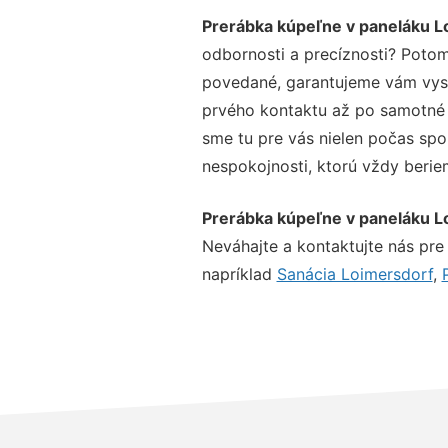
Prerábka kúpeľne v paneláku L
odbornosti a precíznosti? Potom
povedané, garantujeme vám vysok
prvého kontaktu až po samotné 
sme tu pre vás nielen počas spol
nespokojnosti, ktorú vždy beriem
Prerábka kúpeľne v paneláku L
Neváhajte a kontaktujte nás pre v
napríklad
Sanácia Loimersdorf
,