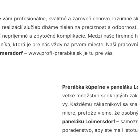
vám profesionálne, kvalitné a zároveň cenovo rozumné sl
realizácií služieb dbáme nielen na precíznosť a odbornosť,
nepríjemné a zbytočné komplikácie. Medzi naše firemné hod
ka, ktorá je pre nás vždy na prvom mieste. Naši pracovníc
imersdorf
– www.profi-prerabka.sk je tu pre vás.
Prerábka kúpeľne v paneláku L
veľké množstvo spokojných zákaz
vy. Každému zákazníkovi sa sna
miere, pretože vieme, že osobný
paneláku Loimersdorf
– samozre
poradenstvo, aby ste mali istot